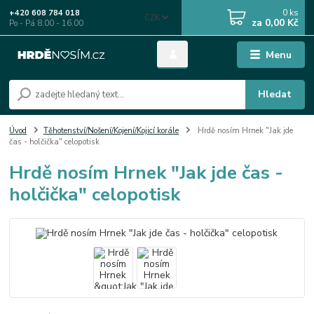
0
ks
+420 608 784 018
CZK
za
0,00 Kč
Po - Pá 8.00 - 16.00
Menu
Hledat
Úvod
Těhotenství/Nošení/Kojení/Kojicí korále
Hrdě nosím Hrnek "Jak jde
čas - holčička" celopotisk
Hrdě nosím Hrnek "Jak jde čas -
holčička" celopotisk