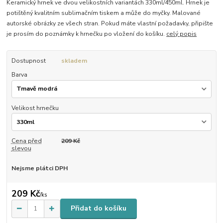
Keramický hrnek ve dvou velikostních variantách 330ml/450ml. Hrnek je
potištěný kvalitním sublimačním tiskem a může do myčky. Malované
autorské obrázky ze všech stran. Pokud máte vlastní požadavky, připište
je prosím do poznámky k hrnečku po vložení do košíku.
celý popis
Dostupnost
skladem
Barva
Velikost hrnečku
Cena před
209 Kč
slevou
Nejsme plátci DPH
209 Kč
/
ks
Přidat do košíku