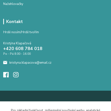
Nažehlovačky
Kontakt
Hrdě nosím/Hrdě tvořím
Kristýna Klapačová
+420 608 784 018
Po - Pá 8.00 - 16.00
kristyna.klapacova@email.cz
Pro základní funkčnost, zpříjemnění používání webu, analytické