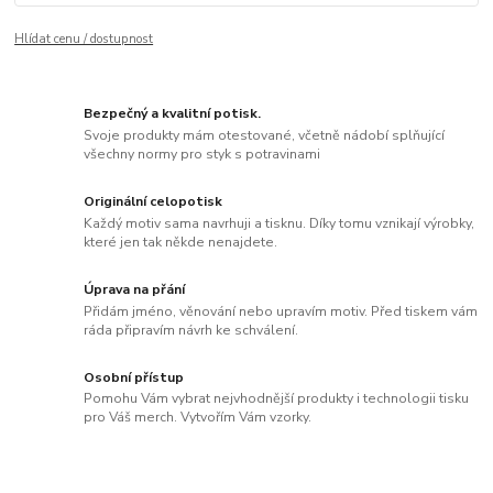
Hlídat cenu / dostupnost
Bezpečný a kvalitní potisk.
Svoje produkty mám otestované, včetně nádobí splňující
všechny normy pro styk s potravinami
Originální celopotisk
Každý motiv sama navrhuji a tisknu. Díky tomu vznikají výrobky,
které jen tak někde nenajdete.
Úprava na přání
Přidám jméno, věnování nebo upravím motiv. Před tiskem vám
ráda připravím návrh ke schválení.
Osobní přístup
Pomohu Vám vybrat nejvhodnější produkty i technologii tisku
pro Váš merch. Vytvořím Vám vzorky.