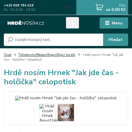
0
ks
+420 608 784 018
CZK
za
0,00 Kč
Po - Pá 8.00 - 16.00
Menu
Hledat
Úvod
Těhotenství/Nošení/Kojení/Kojicí korále
Hrdě nosím Hrnek "Jak jde
čas - holčička" celopotisk
Hrdě nosím Hrnek "Jak jde čas -
holčička" celopotisk