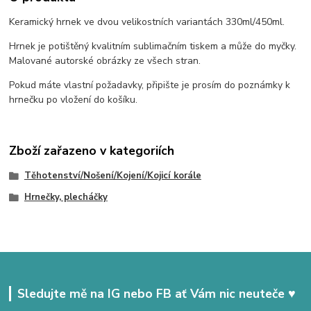
Keramický hrnek ve dvou velikostních variantách 330ml/450ml.
Hrnek je potištěný kvalitním sublimačním tiskem a může do myčky.
Malované autorské obrázky ze všech stran.
Pokud máte vlastní požadavky, připište je prosím do poznámky k
hrnečku po vložení do košíku.
Zboží zařazeno v kategoriích
Těhotenství/Nošení/Kojení/Kojicí korále
Hrnečky, plecháčky
Sledujte mě na IG nebo FB ať Vám nic neuteče ♥