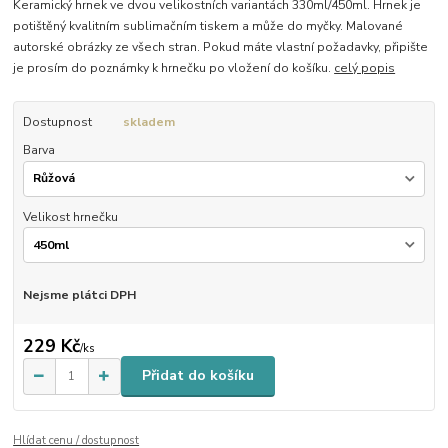
Keramický hrnek ve dvou velikostních variantách 330ml/450ml. Hrnek je
potištěný kvalitním sublimačním tiskem a může do myčky. Malované
autorské obrázky ze všech stran. Pokud máte vlastní požadavky, připište
je prosím do poznámky k hrnečku po vložení do košíku.
celý popis
Dostupnost
skladem
Barva
Velikost hrnečku
Nejsme plátci DPH
229 Kč
/
ks
Přidat do košíku
Hlídat cenu / dostupnost