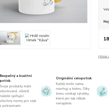
Vel
Nej
18
Hlídat 
Bezpečný a kvalitní
Originální celopotisk
potisk.
Každý motiv sama
Svoje produkty mám
navrhuji a tisknu. Díky
otestované, včetně
tomu vznikají výrobky,
nádobí splňující
které jen tak někde
všechny normy pro styk
nenajdete.
s potravinami