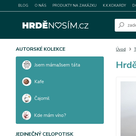
BLOG
O NÁS
PRODUKTY NA ZAKÁZKU
K.K.KOKARDY
D
AUTORSKÉ KOLEKCE
Úvod
T
Hrdě
Jsem máma/Jsem táta
Kafe
Čajomil
Kde mám víno?
JEDINEČNÝ CELOPOTISK