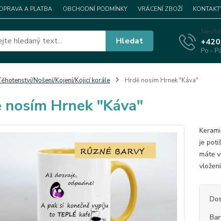
OPRAVA A PLATBA
OBCHODNÍ PODMÍNKY
VRÁCENÍ ZBOŽÍ
KONTAKT
Nevíte
Hledat
+420
Po - P
ěhotenství/Nošení/Kojení/Kojicí korále
Hrdě nosím Hrnek "Káva"
 nosím Hrnek "Káva"
Kerami
je pot
máte v
vložen
Dos
Bar