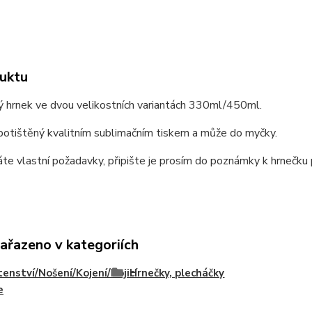
uktu
ý hrnek ve dvou velikostních variantách 330ml/450ml.
potištěný kvalitním sublimačním tiskem a může do myčky.
e vlastní požadavky, připište je prosím do poznámky k hrnečku p
zařazeno v kategoriích
enství/Nošení/Kojení/Kojicí
Hrnečky, plecháčky
e