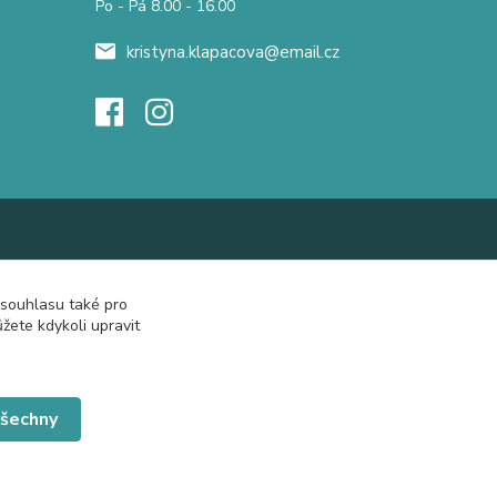
Po - Pá 8.00 - 16.00
kristyna.klapacova@email.cz
 souhlasu také pro
žete kdykoli upravit
všechny
Vytvořeno na
Eshop-rychle.cz