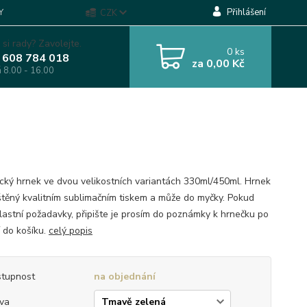
Přihlášení
Y
CZK
 si rady? Zavolejte.
0
ks
 608 784 018
za
0,00 Kč
á 8.00 - 16.00
cký hrnek ve dvou velikostních variantách 330ml/450ml. Hrnek
ištěný kvalitním sublimačním tiskem a může do myčky. Pokud
lastní požadavky, připište je prosím do poznámky k hrnečku po
í do košíku.
celý popis
tupnost
na objednání
va