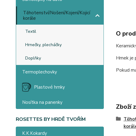
Těhotenství/Nošení/Kojení/Kojicí
korále
Textil
O prod
Hrnečky, plecháčky
Keramick
Hrnek je 
Doplňky
Pokud mát
Termoplechovky
Plastové hrnky
Nosítka na panenky
Zboží 
Těhot
ROSETTES BY HRDĚ TVOŘÍM
korál
K.K.Kokardy