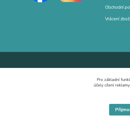
Obchodní p
Vrácení zbož
Pro základní funk
účely cílení reklam
Přijmo
© Copyright 2019 Hrdě nosím.cz