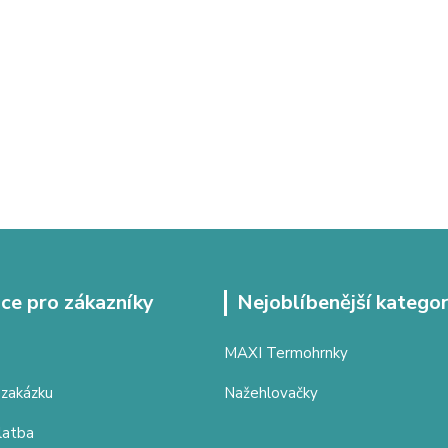
ce pro zákazníky
Nejoblíbenější kategor
MAXI Termohrnky
 zakázku
Nažehlovačky
latba