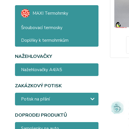
MAXI Termohrnky
Šroubovací termosky
Doplňky k termohrnkům
NAŽEHLOVAČKY
Nažehlovačky A4/A5
ZAKÁZKOVÝ POTISK
Potisk na přání
DOPRODEJ PRODUKTŮ
Samolepky na auto