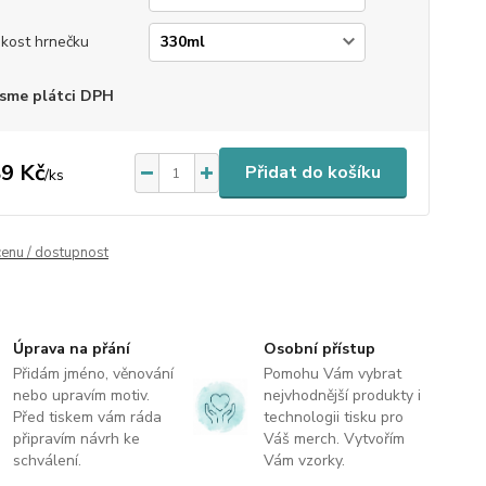
ikost hrnečku
sme plátci DPH
9 Kč
Přidat do košíku
/
ks
cenu / dostupnost
Úprava na přání
Osobní přístup
Přidám jméno, věnování
Pomohu Vám vybrat
nebo upravím motiv.
nejvhodnější produkty i
Před tiskem vám ráda
technologii tisku pro
připravím návrh ke
Váš merch. Vytvořím
schválení.
Vám vzorky.