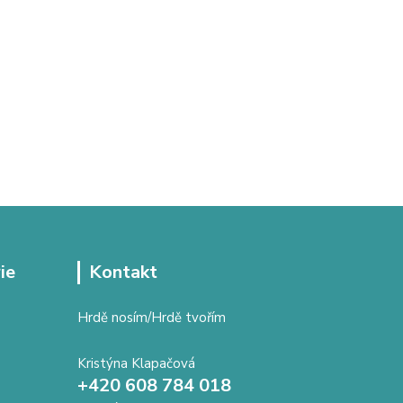
ie
Kontakt
Hrdě nosím/Hrdě tvořím
Kristýna Klapačová
+420 608 784 018