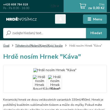
0
ks
+420 608 784 018
CZK
za
0,00 Kč
Po - Pá 8.00 - 16.00
Menu
Hledat
Úvod
Těhotenství/Nošení/Kojení/Kojicí korále
Hrdě nosím Hrnek "Káva"
Hrdě nosím Hrnek "Káva"
Keramický hrnek ve dvou velikostních variantách 330ml/450ml. Hrnek je
potištěný kvalitním sublimačním tiskem a může do myčky. Pokud máte
vlastní požadavky, připište je prosím do poznámky k hrnečku po vložení