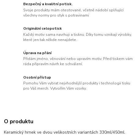
Bezpečný a kvalitní potisk.
Svoje produkty mám otestované, včetně nádobí splňující
všechny normy pro styk s potravinami
Originální celopotisk
Každý motiv sama navrhuji a tisknu. Díky tomu vznikají výrobky,
které jen tak někde nenajdete.
Úprava na přání
Přidám jméno, věnování nebo upravím motiv. Před tiskem vám
ráda připravím návrh ke schválení.
Osobní přístup
Pomohu Vám vybrat nejvhodnější produkty i technologii tisku
pro Váš merch. Vytvořím Vám vzorky.
O produktu
Keramický hrnek ve dvou velikostních variantách 330ml/450ml.