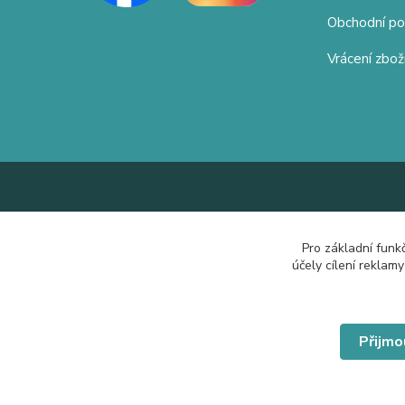
Obchodní p
Vrácení zbož
Pro základní funk
účely cílení reklam
Přijmo
© Copyright 2019 Hrdě nosím.cz