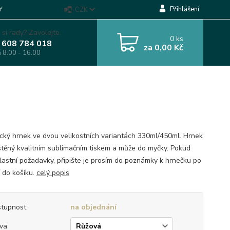
Přihlášení
Y
CZK
 si rady? Zavolejte.
0
ks
 608 784 018
za
0,00 Kč
á 8.00 - 16.00
cký hrnek ve dvou velikostních variantách 330ml/450ml. Hrnek
ištěný kvalitním sublimačním tiskem a může do myčky. Pokud
lastní požadavky, připište je prosím do poznámky k hrnečku po
í do košíku.
celý popis
tupnost
na objednání
va