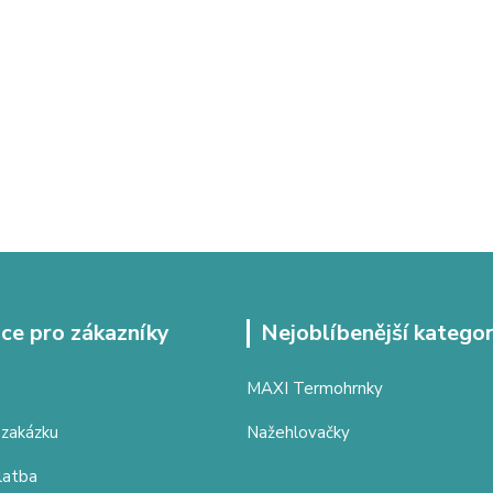
ce pro zákazníky
Nejoblíbenější kategor
MAXI Termohrnky
 zakázku
Nažehlovačky
latba