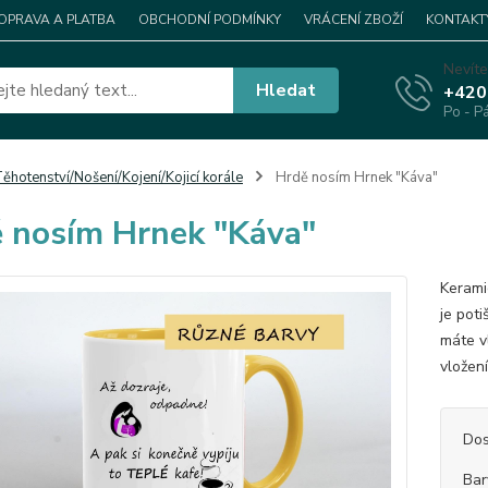
OPRAVA A PLATBA
OBCHODNÍ PODMÍNKY
VRÁCENÍ ZBOŽÍ
KONTAKT
Nevíte
Hledat
+420
Po - P
ěhotenství/Nošení/Kojení/Kojicí korále
Hrdě nosím Hrnek "Káva"
 nosím Hrnek "Káva"
Kerami
je pot
máte v
vložen
Dos
Bar