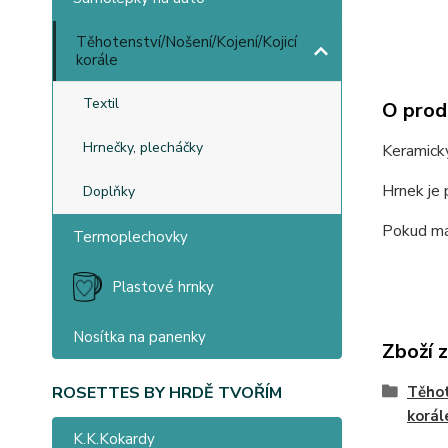
Těhotenství/Nošení/Kojení/Kojicí
korále
Textil
O prod
Hrnečky, plecháčky
Keramick
Hrnek je 
Doplňky
Pokud mát
Termoplechovky
Plastové hrnky
Nosítka na panenky
Zboží 
Těhot
ROSETTES BY HRDĚ TVOŘÍM
korál
K.K.Kokardy