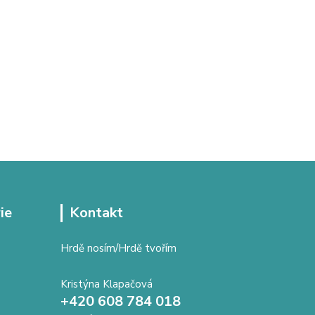
ie
Kontakt
Hrdě nosím/Hrdě tvořím
Kristýna Klapačová
+420 608 784 018