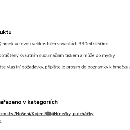
uktu
ý hrnek ve dvou velikostních variantách 330ml/450ml.
potištěný kvalitním sublimačním tiskem a může do myčky.
e vlastní požadavky, připište je prosím do poznámky k hrnečku p
zařazeno v kategoriích
enství/Nošení/Kojení/Kojicí
Hrnečky, plecháčky
e