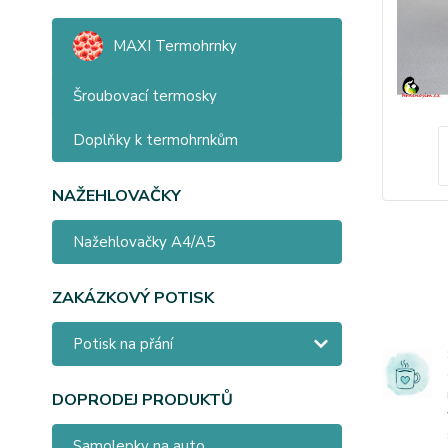
MAXI Termohrnky
Šroubovací termosky
Doplňky k termohrnkům
NAŽEHLOVAČKY
Nažehlovačky A4/A5
ZAKÁZKOVÝ POTISK
Potisk na přání
DOPRODEJ PRODUKTŮ
Samolepky na auto