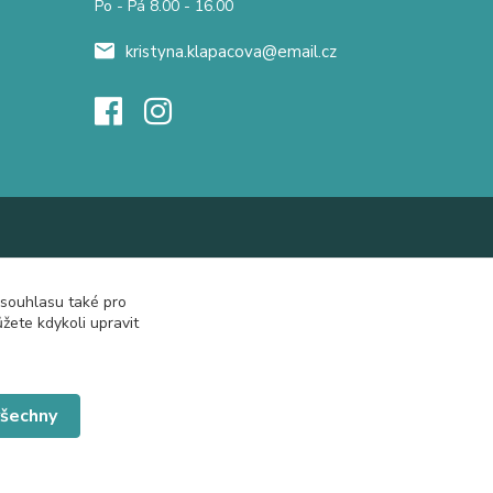
Po - Pá 8.00 - 16.00
kristyna.klapacova@email.cz
 souhlasu také pro
žete kdykoli upravit
všechny
Vytvořeno na
Eshop-rychle.cz