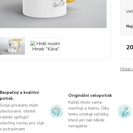
Vel
Nej
20
Hlídat 
Bezpečný a kvalitní
Originální celopotisk
potisk.
Každý motiv sama
Svoje produkty mám
navrhuji a tisknu. Díky
otestované, včetně
tomu vznikají výrobky,
nádobí splňující
které jen tak někde
všechny normy pro styk
nenajdete.
s potravinami