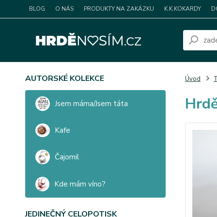
BLOG
O NÁS
PRODUKTY NA ZAKÁZKU
K.K.KOKARDY
D
AUTORSKÉ KOLEKCE
Úvod
T
Hrdě
Jsem máma/Jsem táta
Kafe
Čajomil
Kde mám víno?
JEDINEČNÝ CELOPOTISK