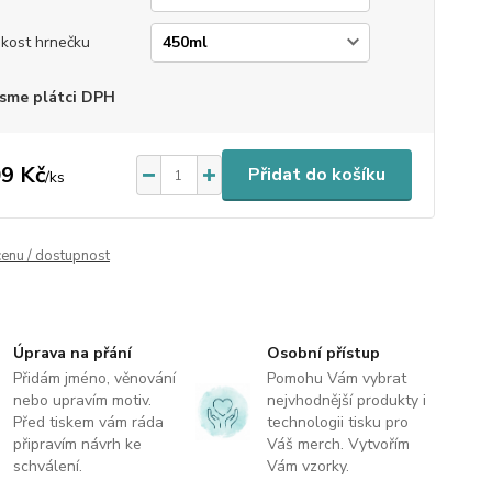
ikost hrnečku
sme plátci DPH
9 Kč
Přidat do košíku
/
ks
cenu / dostupnost
Úprava na přání
Osobní přístup
Přidám jméno, věnování
Pomohu Vám vybrat
nebo upravím motiv.
nejvhodnější produkty i
Před tiskem vám ráda
technologii tisku pro
připravím návrh ke
Váš merch. Vytvořím
schválení.
Vám vzorky.