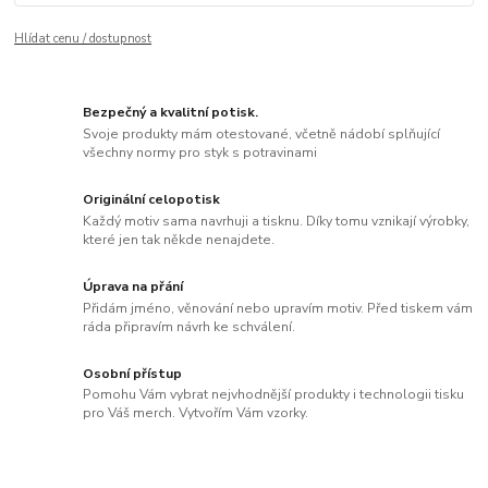
Hlídat cenu / dostupnost
Bezpečný a kvalitní potisk.
Svoje produkty mám otestované, včetně nádobí splňující
všechny normy pro styk s potravinami
Originální celopotisk
Každý motiv sama navrhuji a tisknu. Díky tomu vznikají výrobky,
které jen tak někde nenajdete.
Úprava na přání
Přidám jméno, věnování nebo upravím motiv. Před tiskem vám
ráda připravím návrh ke schválení.
Osobní přístup
Pomohu Vám vybrat nejvhodnější produkty i technologii tisku
pro Váš merch. Vytvořím Vám vzorky.