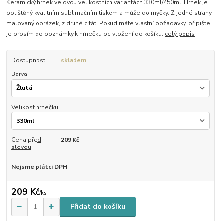
Keramický hrnek ve dvou velikostních variantách 330ml/450ml. Hrnek je
potištěný kvalitním sublimačním tiskem a může do myčky. Z jedné strany
malovaný obrázek, z druhé citát. Pokud máte vlastní požadavky, připište
je prosím do poznámky k hrnečku po vložení do košíku.
celý popis
Dostupnost
skladem
Barva
Velikost hrnečku
Cena před
209 Kč
slevou
Nejsme plátci DPH
209 Kč
/
ks
Přidat do košíku