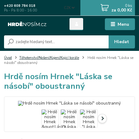
0
ks
+420 608 784 018
CZK
za
0,00 Kč
Po - Pá 8.00 - 16.00
Menu
Hledat
Úvod
Těhotenství/Nošení/Kojení/Kojicí korále
Hrdě nosím Hrnek "Láska se
násobí" oboustranný
Hrdě nosím Hrnek "Láska se
násobí" oboustranný