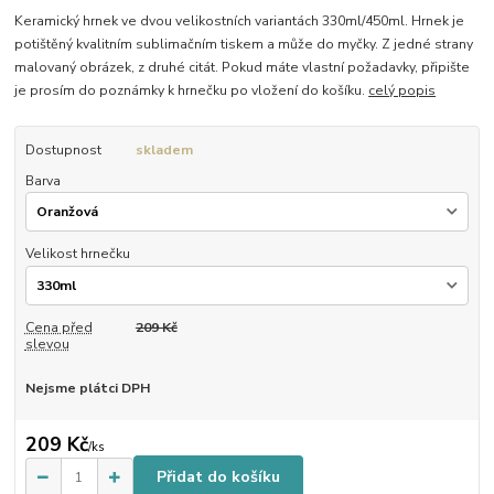
Keramický hrnek ve dvou velikostních variantách 330ml/450ml. Hrnek je
potištěný kvalitním sublimačním tiskem a může do myčky. Z jedné strany
malovaný obrázek, z druhé citát. Pokud máte vlastní požadavky, připište
je prosím do poznámky k hrnečku po vložení do košíku.
celý popis
Dostupnost
skladem
Barva
Velikost hrnečku
Cena před
209 Kč
slevou
Nejsme plátci DPH
209 Kč
/
ks
Přidat do košíku