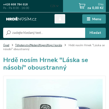
0
ks
+420 608 784 018
CZK
za
0,00 Kč
Po - Pá 8.00 - 16.00
Menu
Hledat
Úvod
Těhotenství/Nošení/Kojení/Kojicí korále
Hrdě nosím Hrnek "Láska se
násobí" oboustranný
Hrdě nosím Hrnek "Láska se
násobí" oboustranný