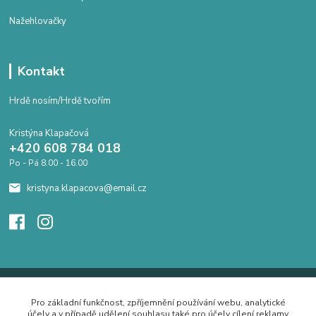
Nažehlovačky
Kontakt
Hrdě nosím/Hrdě tvořím
Kristýna Klapačová
+420 608 784 018
Po - Pá 8.00 - 16.00
kristyna.klapacova@email.cz
Pro základní funkčnost, zpříjemnění používání webu, analytické
účely a v případě udělení souhlasu také pro účely cílení reklamy