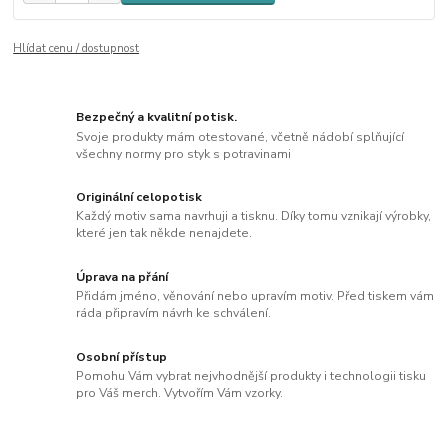
Hlídat cenu / dostupnost
Bezpečný a kvalitní potisk.
Svoje produkty mám otestované, včetně nádobí splňující
všechny normy pro styk s potravinami
Originální celopotisk
Každý motiv sama navrhuji a tisknu. Díky tomu vznikají výrobky,
které jen tak někde nenajdete.
Úprava na přání
Přidám jméno, věnování nebo upravím motiv. Před tiskem vám
ráda připravím návrh ke schválení.
Osobní přístup
Pomohu Vám vybrat nejvhodnější produkty i technologii tisku
pro Váš merch. Vytvořím Vám vzorky.