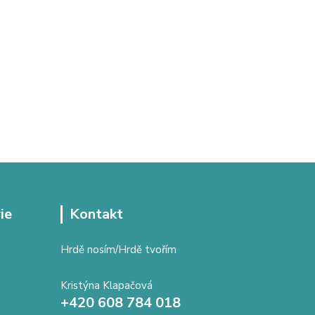
ie
Kontakt
Hrdě nosím/Hrdě tvořím
Kristýna Klapačová
+420 608 784 018