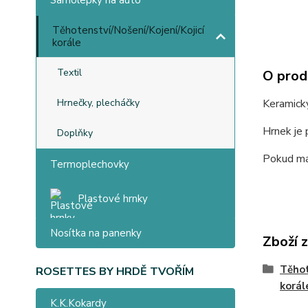
Samolepky na auto
Těhotenství/Nošení/Kojení/Kojicí
korále
Textil
O prod
Hrnečky, plecháčky
Keramick
Hrnek je 
Doplňky
Pokud mát
Termoplechovky
Plastové hrnky
Nosítka na panenky
Zboží 
Těhot
ROSETTES BY HRDĚ TVOŘÍM
korál
K.K.Kokardy