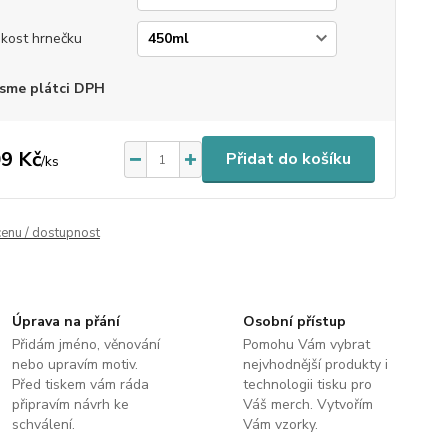
ikost hrnečku
sme plátci DPH
9 Kč
Přidat do košíku
/
ks
cenu / dostupnost
Úprava na přání
Osobní přístup
Přidám jméno, věnování
Pomohu Vám vybrat
nebo upravím motiv.
nejvhodnější produkty i
Před tiskem vám ráda
technologii tisku pro
připravím návrh ke
Váš merch. Vytvořím
schválení.
Vám vzorky.