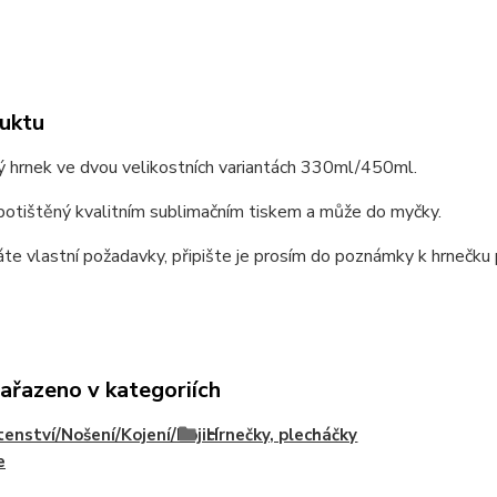
uktu
ý hrnek ve dvou velikostních variantách 330ml/450ml.
potištěný kvalitním sublimačním tiskem a může do myčky.
e vlastní požadavky, připište je prosím do poznámky k hrnečku p
zařazeno v kategoriích
enství/Nošení/Kojení/Kojicí
Hrnečky, plecháčky
e