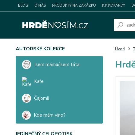
BLOG
O NÁS
PRODUKTY NA ZAKÁZKU
K.K.KOKARDY
D
AUTORSKÉ KOLEKCE
Úvod
T
Hrdě
Jsem máma/Jsem táta
Kafe
Čajomil
Kde mám víno?
JEDINEČNÝ CELOPOTISK