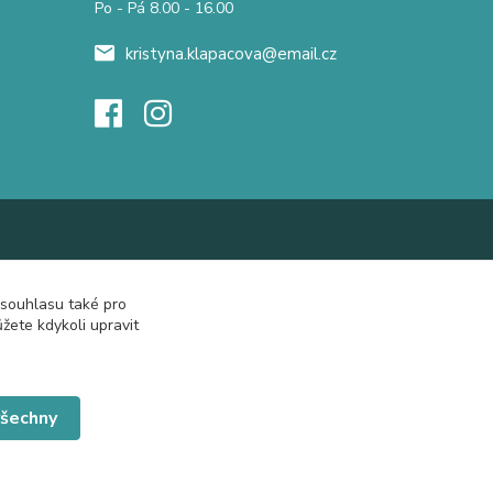
Po - Pá 8.00 - 16.00
kristyna.klapacova@email.cz
 souhlasu také pro
žete kdykoli upravit
všechny