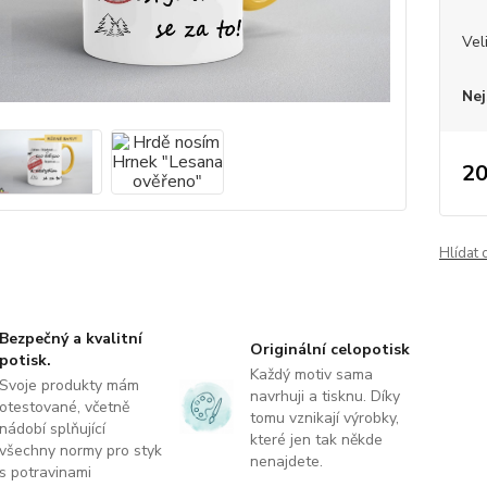
Vel
Nej
20
Hlídat 
Bezpečný a kvalitní
Originální celopotisk
potisk.
Každý motiv sama
Svoje produkty mám
navrhuji a tisknu. Díky
otestované, včetně
tomu vznikají výrobky,
nádobí splňující
které jen tak někde
všechny normy pro styk
nenajdete.
s potravinami