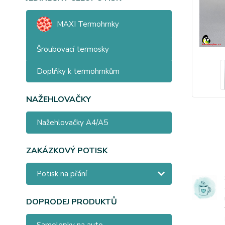
MAXI Termohrnky
Šroubovací termosky
Doplňky k termohrnkům
NAŽEHLOVAČKY
Nažehlovačky A4/A5
ZAKÁZKOVÝ POTISK
Potisk na přání
DOPRODEJ PRODUKTŮ