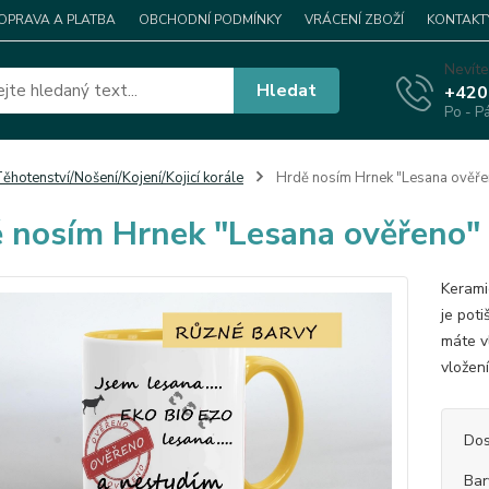
OPRAVA A PLATBA
OBCHODNÍ PODMÍNKY
VRÁCENÍ ZBOŽÍ
KONTAKT
Nevíte
Hledat
+420
Po - P
ěhotenství/Nošení/Kojení/Kojicí korále
Hrdě nosím Hrnek "Lesana ověře
 nosím Hrnek "Lesana ověřeno"
Kerami
je pot
máte v
vložen
Dos
Bar