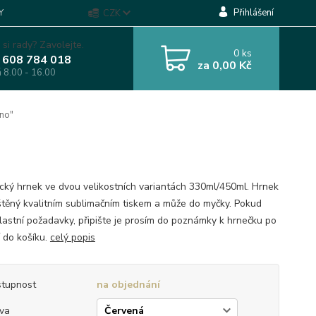
Přihlášení
Y
CZK
 si rady? Zavolejte.
0
ks
 608 784 018
za
0,00 Kč
á 8.00 - 16.00
no"
cký hrnek ve dvou velikostních variantách 330ml/450ml. Hrnek
ištěný kvalitním sublimačním tiskem a může do myčky. Pokud
lastní požadavky, připište je prosím do poznámky k hrnečku po
í do košíku.
celý popis
tupnost
na objednání
va