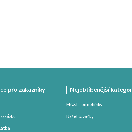
ce pro zákazníky
Nejoblíbenější kategor
MAXI Termohrnky
 zakázku
Nažehlovačky
latba