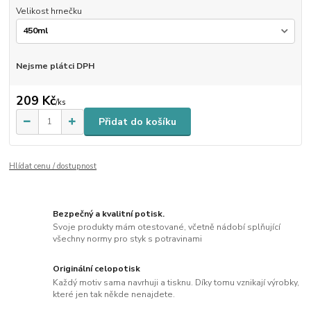
Velikost hrnečku
Nejsme plátci DPH
209 Kč
/
ks
Přidat do košíku
Hlídat cenu / dostupnost
Bezpečný a kvalitní potisk.
Svoje produkty mám otestované, včetně nádobí splňující
všechny normy pro styk s potravinami
Originální celopotisk
Každý motiv sama navrhuji a tisknu. Díky tomu vznikají výrobky,
které jen tak někde nenajdete.