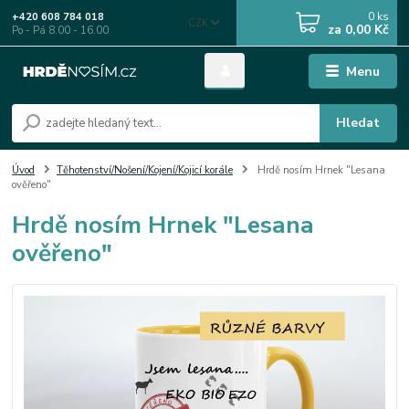
0
ks
+420 608 784 018
CZK
za
0,00 Kč
Po - Pá 8.00 - 16.00
Menu
Hledat
Úvod
Těhotenství/Nošení/Kojení/Kojicí korále
Hrdě nosím Hrnek "Lesana
ověřeno"
Hrdě nosím Hrnek "Lesana
ověřeno"