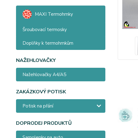
MAXI Termohrnky
Šroubovací termosky
Doplňky k termohrnkům
NAŽEHLOVAČKY
Nažehlovačky A4/A5
ZAKÁZKOVÝ POTISK
Potisk na přání
DOPRODEJ PRODUKTŮ
Samolepky na auto