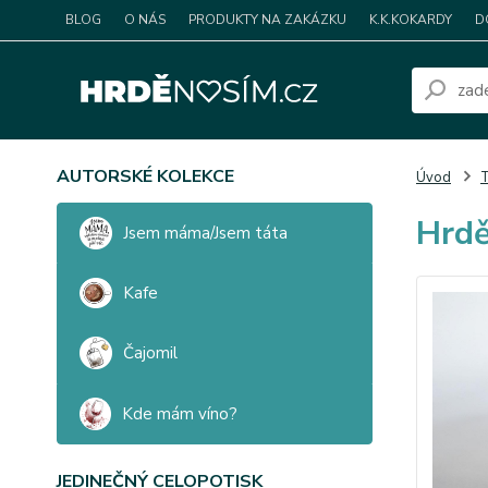
BLOG
O NÁS
PRODUKTY NA ZAKÁZKU
K.K.KOKARDY
D
AUTORSKÉ KOLEKCE
Úvod
T
Hrdě
Jsem máma/Jsem táta
Kafe
Čajomil
Kde mám víno?
JEDINEČNÝ CELOPOTISK