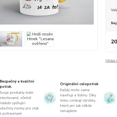
Vel
Nej
20
Hlídat 
Bezpečný a kvalitní
Originální celopotisk
potisk.
Každý motiv sama
Svoje produkty mám
navrhuji a tisknu. Díky
otestované, včetně
tomu vznikají výrobky,
nádobí splňující
které jen tak někde
všechny normy pro styk
nenajdete.
s potravinami