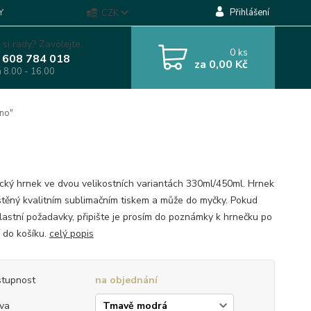
Přihlášení
Y
CZK
 si rady? Zavolejte.
0
ks
 608 784 018
za
0,00 Kč
á 8.00 - 16.00
no"
cký hrnek ve dvou velikostních variantách 330ml/450ml. Hrnek
ištěný kvalitním sublimačním tiskem a může do myčky. Pokud
lastní požadavky, připište je prosím do poznámky k hrnečku po
í do košíku.
celý popis
tupnost
na objednání
va