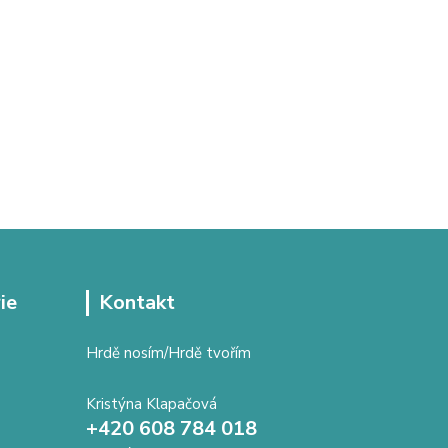
ie
Kontakt
Hrdě nosím/Hrdě tvořím
Kristýna Klapačová
+420 608 784 018