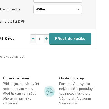
ikost hrnečku
sme plátci DPH
9 Kč
Přidat do košíku
/
ks
cenu / dostupnost
Úprava na přání
Osobní přístup
Přidám jméno, věnování
Pomohu Vám vybrat
nebo upravím motiv.
nejvhodnější produkty i
Před tiskem vám ráda
technologii tisku pro
připravím návrh ke
Váš merch. Vytvořím
schválení.
Vám vzorky.