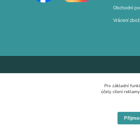
Obchodní p
Vrácení zbož
Pro základní funk
účely cílení reklam
Přijmo
© Copyright 2019 Hrdě nosím.cz