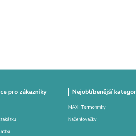
ce pro zákazníky
Nejoblíbenější kategor
MAXI Termohrnky
 zakázku
Nažehlovačky
latba