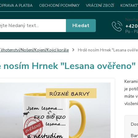
OPRAVA A PLATBA
OBCHODNÍ PODMÍNKY
VRÁCENÍ ZBOŽÍ
KONTAKT
Nevíte
Hledat
+420
Po - P
ěhotenství/Nošení/Kojení/Kojicí korále
Hrdě nosím Hrnek "Lesana ověře
 nosím Hrnek "Lesana ověřeno"
Kerami
je pot
máte v
vložen
Dos
Bar