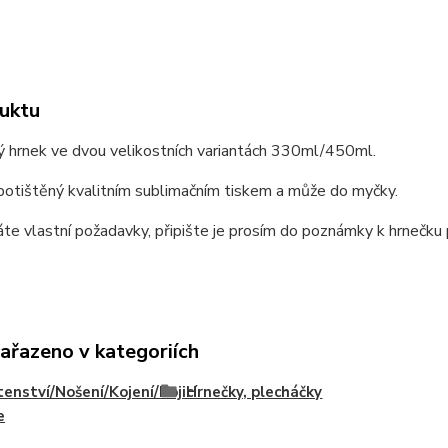
uktu
ý hrnek ve dvou velikostních variantách 330ml/450ml.
potištěný kvalitním sublimačním tiskem a může do myčky.
e vlastní požadavky, připište je prosím do poznámky k hrnečku p
zařazeno v kategoriích
enství/Nošení/Kojení/Kojicí
Hrnečky, plecháčky
e