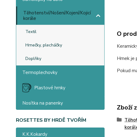
Těhotenství/Nošení/Kojení/Kojicí
korále
Textil
O prod
Hrnečky, plecháčky
Keramick
Hrnek je 
Doplňky
Pokud mát
Termoplechovky
Plastové hrnky
Nosítka na panenky
Zboží 
Těhot
ROSETTES BY HRDĚ TVOŘÍM
korál
K.K.Kokardy