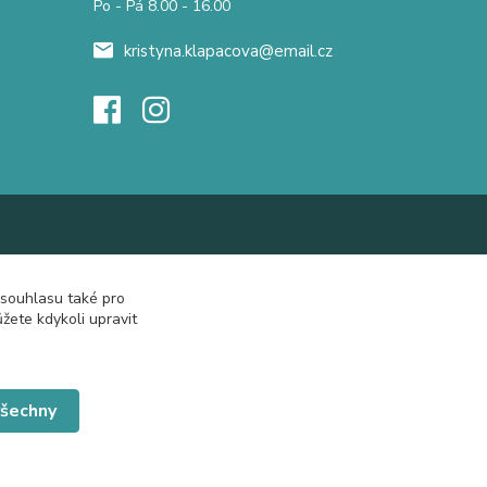
Po - Pá 8.00 - 16.00
kristyna.klapacova@email.cz
 souhlasu také pro
žete kdykoli upravit
všechny
Vytvořeno na
Eshop-rychle.cz