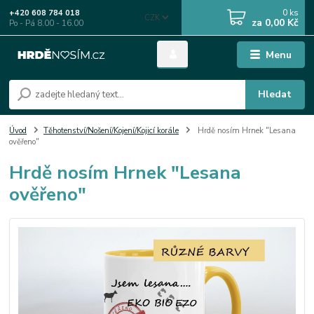
0
ks
+420 608 784 018
CZK
za
0,00 Kč
Po - Pá 8.00 - 16.00
Menu
Hledat
Úvod
Těhotenství/Nošení/Kojení/Kojicí korále
Hrdě nosím Hrnek "Lesana
ověřeno"
Hrdě nosím Hrnek "Lesana
ověřeno"