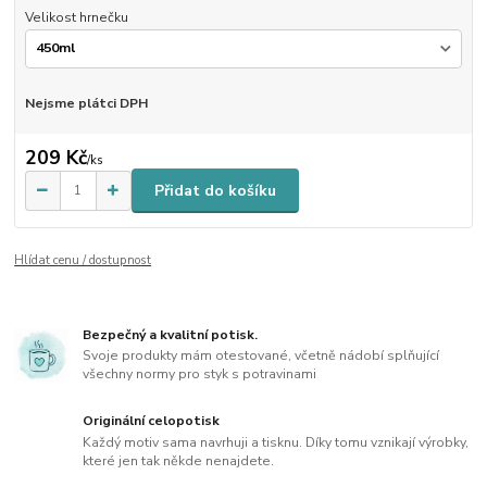
Velikost hrnečku
Nejsme plátci DPH
209 Kč
/
ks
Přidat do košíku
Hlídat cenu / dostupnost
Bezpečný a kvalitní potisk.
Svoje produkty mám otestované, včetně nádobí splňující
všechny normy pro styk s potravinami
Originální celopotisk
Každý motiv sama navrhuji a tisknu. Díky tomu vznikají výrobky,
které jen tak někde nenajdete.