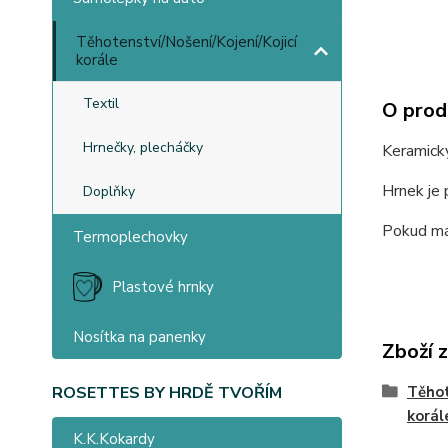
Těhotenství/Nošení/Kojení/Kojicí
korále
Textil
O prod
Hrnečky, plecháčky
Keramick
Hrnek je 
Doplňky
Pokud mát
Termoplechovky
Plastové hrnky
Nosítka na panenky
Zboží 
Těhot
ROSETTES BY HRDĚ TVOŘÍM
korál
K.K.Kokardy