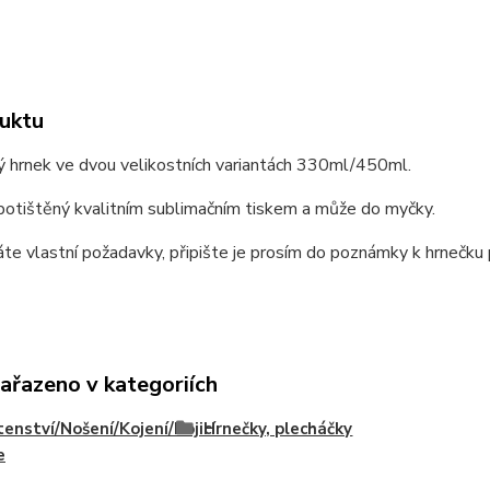
uktu
ý hrnek ve dvou velikostních variantách 330ml/450ml.
potištěný kvalitním sublimačním tiskem a může do myčky.
e vlastní požadavky, připište je prosím do poznámky k hrnečku p
zařazeno v kategoriích
enství/Nošení/Kojení/Kojicí
Hrnečky, plecháčky
e