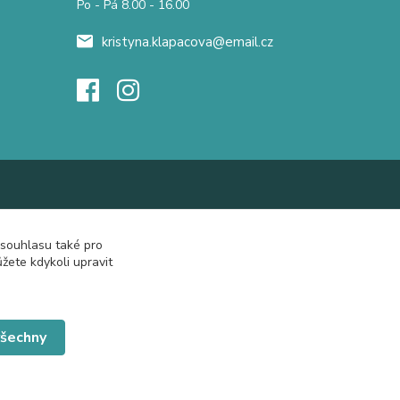
Po - Pá 8.00 - 16.00
kristyna.klapacova@email.cz
 souhlasu také pro
žete kdykoli upravit
všechny
Vytvořeno na
Eshop-rychle.cz