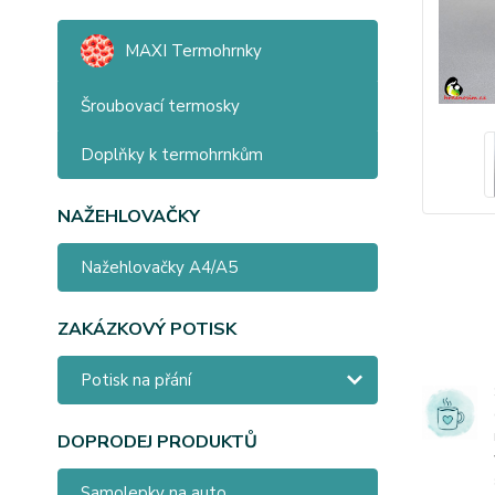
MAXI Termohrnky
Šroubovací termosky
Doplňky k termohrnkům
NAŽEHLOVAČKY
Nažehlovačky A4/A5
ZAKÁZKOVÝ POTISK
Potisk na přání
DOPRODEJ PRODUKTŮ
Samolepky na auto