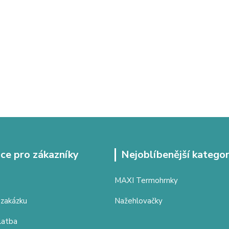
ce pro zákazníky
Nejoblíbenější kategor
MAXI Termohrnky
 zakázku
Nažehlovačky
latba