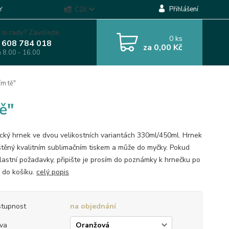
Přihlášení
Y
CZK
 si rady? Zavolejte.
0
ks
 608 784 018
za
0,00 Kč
á 8.00 - 16.00
m tě"
ě"
cký hrnek ve dvou velikostních variantách 330ml/450ml. Hrnek
ištěný kvalitním sublimačním tiskem a může do myčky. Pokud
lastní požadavky, připište je prosím do poznámky k hrnečku po
í do košíku.
celý popis
tupnost
na objednání
va