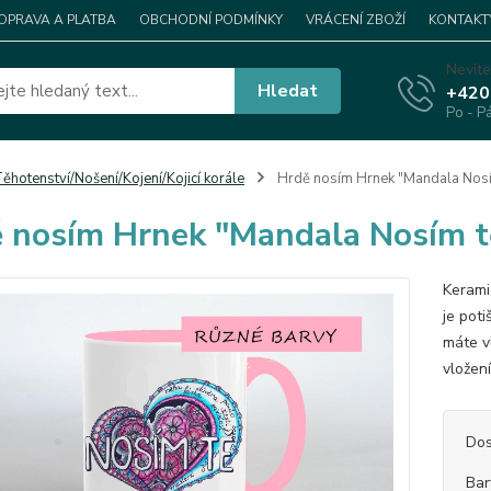
OPRAVA A PLATBA
OBCHODNÍ PODMÍNKY
VRÁCENÍ ZBOŽÍ
KONTAKT
Nevíte
Hledat
+420
Po - P
ěhotenství/Nošení/Kojení/Kojicí korále
Hrdě nosím Hrnek "Mandala Nosí
 nosím Hrnek "Mandala Nosím t
Kerami
je pot
máte v
vložen
Dos
Bar