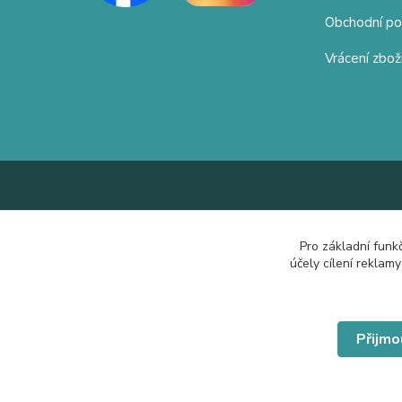
Obchodní p
Vrácení zbož
Pro základní funk
účely cílení reklam
Přijmo
© Copyright 2019 Hrdě nosím.cz