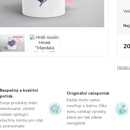
Vel
Nej
20
Hlídat 
Bezpečný a kvalitní
Originální celopotisk
potisk.
Každý motiv sama
Svoje produkty mám
navrhuji a tisknu. Díky
otestované, včetně
tomu vznikají výrobky,
nádobí splňující
které jen tak někde
všechny normy pro styk
nenajdete.
s potravinami