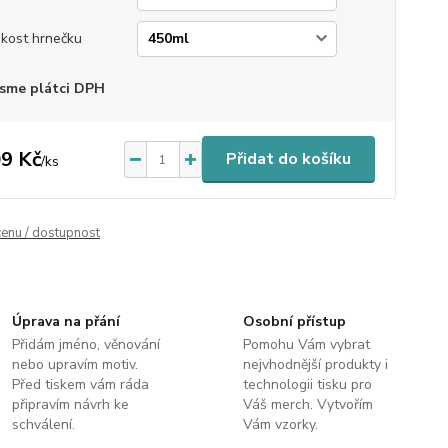
ikost hrnečku
sme plátci DPH
9 Kč
Přidat do košíku
/
ks
cenu / dostupnost
Úprava na přání
Osobní přístup
Přidám jméno, věnování
Pomohu Vám vybrat
nebo upravím motiv.
nejvhodnější produkty i
Před tiskem vám ráda
technologii tisku pro
připravím návrh ke
Váš merch. Vytvořím
schválení.
Vám vzorky.