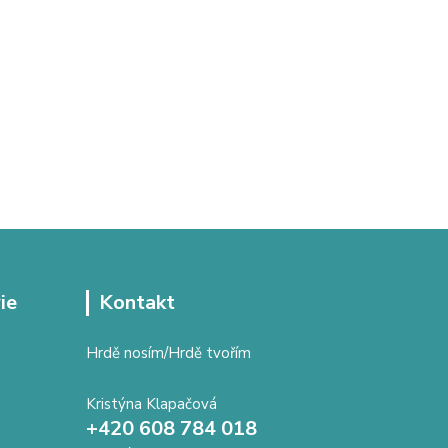
ie
Kontakt
Hrdě nosím/Hrdě tvořím
Kristýna Klapačová
+420 608 784 018