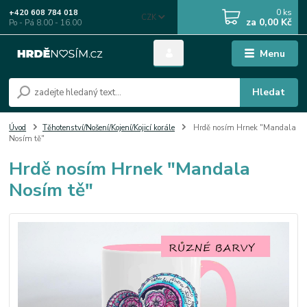
0
ks
+420 608 784 018
CZK
za
0,00 Kč
Po - Pá 8.00 - 16.00
Menu
Hledat
Úvod
Těhotenství/Nošení/Kojení/Kojicí korále
Hrdě nosím Hrnek "Mandala
Nosím tě"
Hrdě nosím Hrnek "Mandala
Nosím tě"