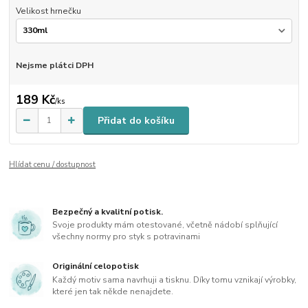
Velikost hrnečku
Nejsme plátci DPH
189 Kč
/
ks
Přidat do košíku
Hlídat cenu / dostupnost
Bezpečný a kvalitní potisk.
Svoje produkty mám otestované, včetně nádobí splňující
všechny normy pro styk s potravinami
Originální celopotisk
Každý motiv sama navrhuji a tisknu. Díky tomu vznikají výrobky,
které jen tak někde nenajdete.