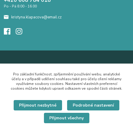
+420 608 784 018
Po - Pá 8.00 - 16.00
kristyna.klapacova@email.cz
Pro základní funkčnost, zpříjemnění používání webu, analytické
účely a v případě udělení souhlasu také pro účely cílení reklamy
využíváme soubory cookies. Nastavení vlastních preferencí
cookies můžete kdykoli upravit odkazem ve spodní části stránek.
Přijmout nezbytné
Podrobné nastavení
Přijmout všechny
© Copyright 2019 Hrdě nosím.cz