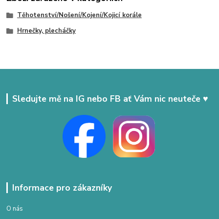
Těhotenství/Nošení/Kojení/Kojicí korále
Hrnečky, plecháčky
Sledujte mě na IG nebo FB ať Vám nic neuteče ♥
Informace pro zákazníky
O nás