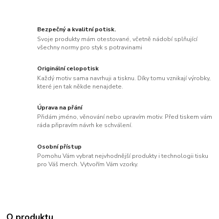
Bezpečný a kvalitní potisk.
Svoje produkty mám otestované, včetně nádobí splňující
všechny normy pro styk s potravinami
Originální celopotisk
Každý motiv sama navrhuji a tisknu. Díky tomu vznikají výrobky,
které jen tak někde nenajdete.
Úprava na přání
Přidám jméno, věnování nebo upravím motiv. Před tiskem vám
ráda připravím návrh ke schválení.
Osobní přístup
Pomohu Vám vybrat nejvhodnější produkty i technologii tisku
pro Váš merch. Vytvořím Vám vzorky.
O produktu