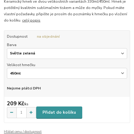
Keramický hrnek ve dvou velikostních variantách 330ml/450ml. Hrnek je
potištěný kvalitním sublimačním tiskem a může do myčky. Pokud máte
vlastní požadavky, připište je prosím do poznámky k hrnečku po vložení
do košíku.
celý popis
Dostupnost
na objednání
Barva
Velikost hrnečku
Nejsme plátci DPH
209 Kč
/
ks
Přidat do košíku
Hlídat cenu / dostupnost