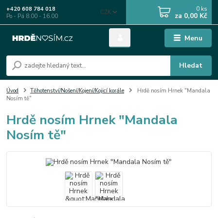
0
ks
+420 608 784 018
CZK
za
0,00 Kč
Po - Pá 8.00 - 16.00
Menu
Hledat
Úvod
Těhotenství/Nošení/Kojení/Kojicí korále
Hrdě nosím Hrnek "Mandala
Nosím tě"
Hrdě nosím Hrnek "Mandala
Nosím tě"