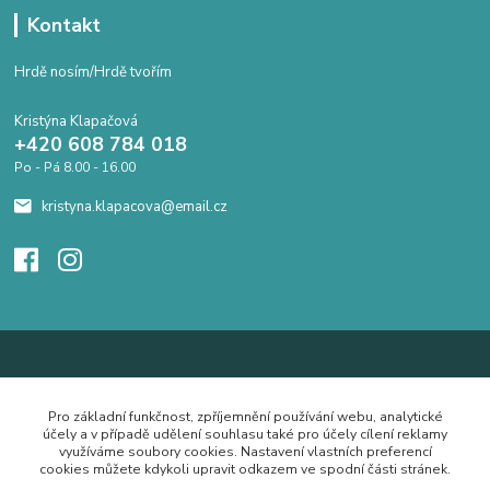
Kontakt
Hrdě nosím/Hrdě tvořím
Kristýna Klapačová
+420 608 784 018
Po - Pá 8.00 - 16.00
kristyna.klapacova@email.cz
Pro základní funkčnost, zpříjemnění používání webu, analytické
účely a v případě udělení souhlasu také pro účely cílení reklamy
využíváme soubory cookies. Nastavení vlastních preferencí
cookies můžete kdykoli upravit odkazem ve spodní části stránek.