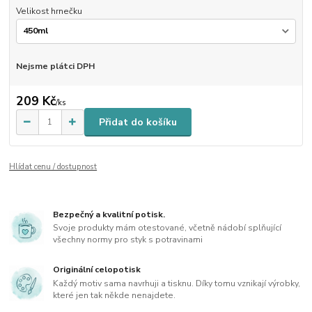
Velikost hrnečku
Nejsme plátci DPH
209 Kč
/
ks
Přidat do košíku
Hlídat cenu / dostupnost
Bezpečný a kvalitní potisk.
Svoje produkty mám otestované, včetně nádobí splňující
všechny normy pro styk s potravinami
Originální celopotisk
Každý motiv sama navrhuji a tisknu. Díky tomu vznikají výrobky,
které jen tak někde nenajdete.