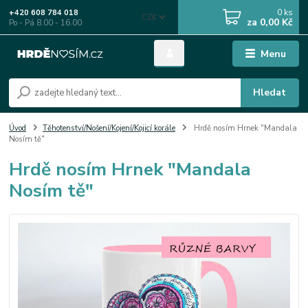
0
ks
+420 608 784 018
CZK
za
0,00 Kč
Po - Pá 8.00 - 16.00
Menu
Hledat
Úvod
Těhotenství/Nošení/Kojení/Kojicí korále
Hrdě nosím Hrnek "Mandala
Nosím tě"
Hrdě nosím Hrnek "Mandala
Nosím tě"