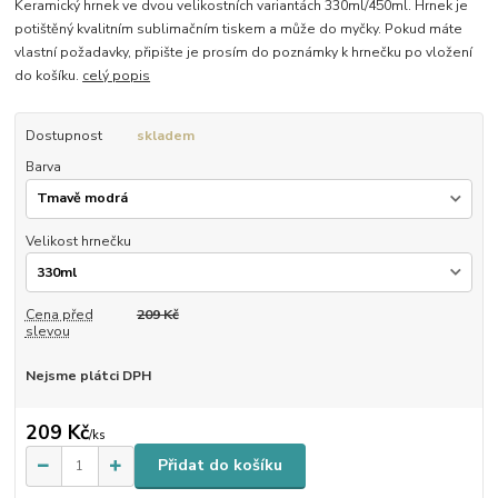
Keramický hrnek ve dvou velikostních variantách 330ml/450ml. Hrnek je
potištěný kvalitním sublimačním tiskem a může do myčky. Pokud máte
vlastní požadavky, připište je prosím do poznámky k hrnečku po vložení
do košíku.
celý popis
Dostupnost
skladem
Barva
Velikost hrnečku
Cena před
209 Kč
slevou
Nejsme plátci DPH
209 Kč
/
ks
Přidat do košíku