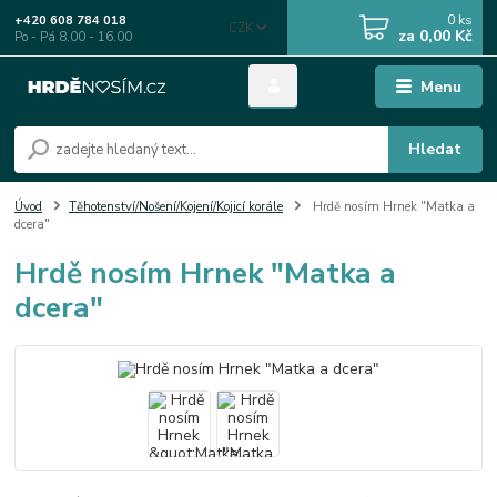
0
ks
+420 608 784 018
CZK
za
0,00 Kč
Po - Pá 8.00 - 16.00
Menu
Hledat
Úvod
Těhotenství/Nošení/Kojení/Kojicí korále
Hrdě nosím Hrnek "Matka a
dcera"
Hrdě nosím Hrnek "Matka a
dcera"