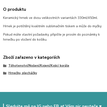
O produktu
Keramický hrnek ve dvou velikostních variantách 330ml/450ml.
Hrnek je potištěný kvalitním sublimačním tiskem a může do myčky.
Pokud máte vlastní požadavky, připište je prosím do poznámky k
hrnečku po vložení do košíku.
Zboží zařazeno v kategoriích
Těhotenství/Nošení/Kojení/Kojicí korále
Hrnečky, plecháčky
Sledujte mě na IG nebo FB ať Vám nic neuteče ♥