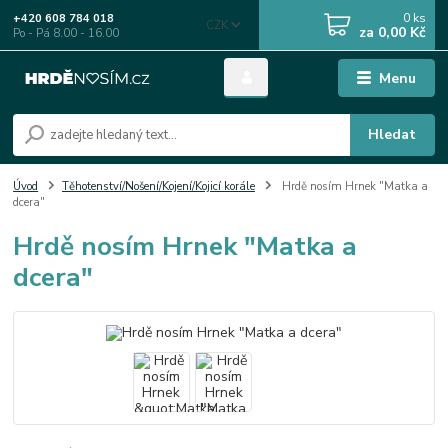
0
ks
+420 608 784 018
CZK
za
0,00 Kč
Po - Pá 8.00 - 16.00
Menu
Hledat
Úvod
Těhotenství/Nošení/Kojení/Kojicí korále
Hrdě nosím Hrnek "Matka a
dcera"
Hrdě nosím Hrnek "Matka a
dcera"