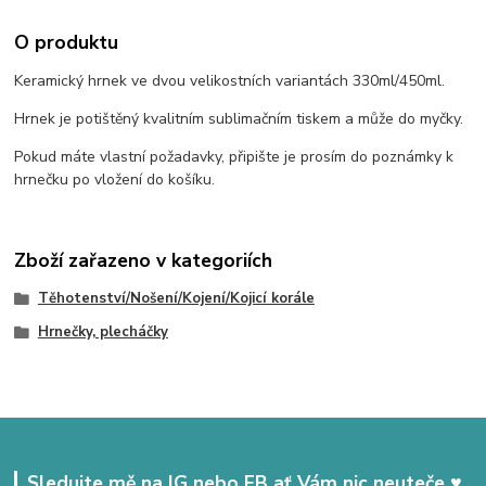
O produktu
Keramický hrnek ve dvou velikostních variantách 330ml/450ml.
Hrnek je potištěný kvalitním sublimačním tiskem a může do myčky.
Pokud máte vlastní požadavky, připište je prosím do poznámky k
hrnečku po vložení do košíku.
Zboží zařazeno v kategoriích
Těhotenství/Nošení/Kojení/Kojicí korále
Hrnečky, plecháčky
Sledujte mě na IG nebo FB ať Vám nic neuteče ♥