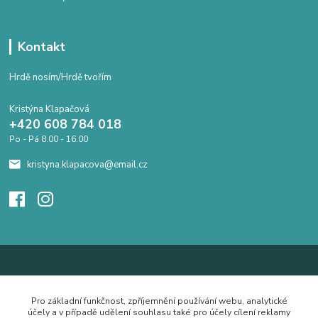
Kontakt
Hrdě nosím/Hrdě tvořím
Kristýna Klapačová
+420 608 784 018
Po - Pá 8.00 - 16.00
kristyna.klapacova@email.cz
Pro základní funkčnost, zpříjemnění používání webu, analytické
účely a v případě udělení souhlasu také pro účely cílení reklamy