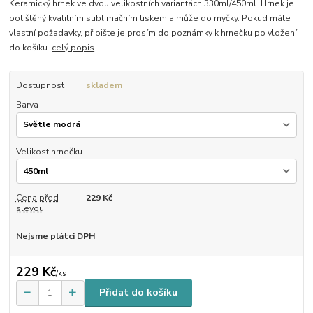
Keramický hrnek ve dvou velikostních variantách 330ml/450ml. Hrnek je
potištěný kvalitním sublimačním tiskem a může do myčky. Pokud máte
vlastní požadavky, připište je prosím do poznámky k hrnečku po vložení
do košíku.
celý popis
Dostupnost
skladem
Barva
Velikost hrnečku
Cena před
229 Kč
slevou
Nejsme plátci DPH
229 Kč
/
ks
Přidat do košíku