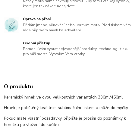
Každý motiv sama navrhuji a tisknu. Díky tomu vznikají výrobky,
které jen tak někde nenajdete.
Úprava na přání
Přidám jméno, věnování nebo upravím motiv. Před tiskem vám
ráda připravím návrh ke schválení.
Osobní přístup
Pomohu Vám vybrat nejvhodnější produkty i technologii tisku
pro Váš merch. Vytvořím Vám vzorky.
O produktu
Keramický hrnek ve dvou velikostních variantách 330ml/450ml.
Hrnek je potištěný kvalitním sublimačním tiskem a může do myčky.
Pokud máte vlastní požadavky, připište je prosím do poznámky k
hrnečku po vložení do košíku.