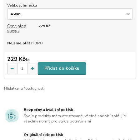
Velikost hrnečku
Cena před
229 Kč
slevou
Nejsme plátci DPH
229 Kč
/
ks
Přidat do košíku
Hlídat cenu / dostupnost
Bezpečný a kvalitní potisk.
Svoje produkty mám otestované, včetně nádobí splňující
všechny normy pro styk s potravinami
Originální celopotisk