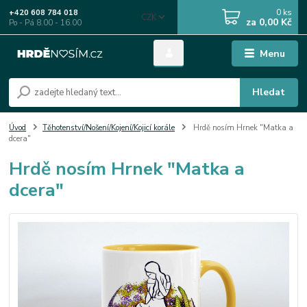
0
ks
+420 608 784 018
CZK
za
0,00 Kč
Po - Pá 8.00 - 16.00
Menu
Hledat
Úvod
Těhotenství/Nošení/Kojení/Kojicí korále
Hrdě nosím Hrnek "Matka a
dcera"
Hrdě nosím Hrnek "Matka a
dcera"