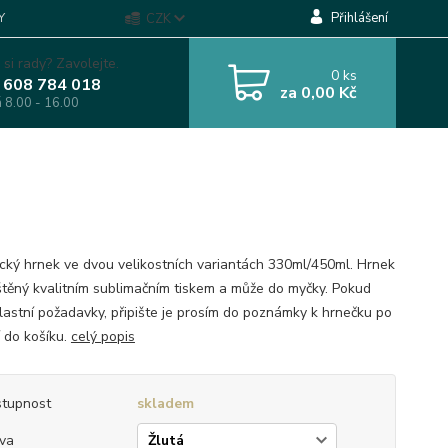
Přihlášení
Y
CZK
 si rady? Zavolejte.
0
ks
 608 784 018
za
0,00 Kč
á 8.00 - 16.00
cký hrnek ve dvou velikostních variantách 330ml/450ml. Hrnek
ištěný kvalitním sublimačním tiskem a může do myčky. Pokud
lastní požadavky, připište je prosím do poznámky k hrnečku po
í do košíku.
celý popis
tupnost
skladem
va