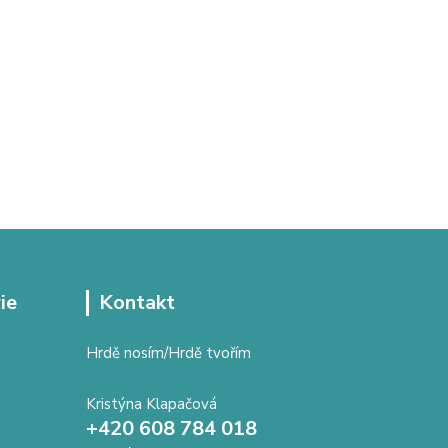
ie
Kontakt
Hrdě nosím/Hrdě tvořím
Kristýna Klapačová
+420 608 784 018