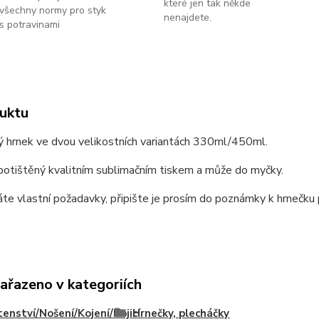
které jen tak někde
všechny normy pro styk
nenajdete.
s potravinami
uktu
ý hrnek ve dvou velikostních variantách 330ml/450ml.
potištěný kvalitním sublimačním tiskem a může do myčky.
e vlastní požadavky, připište je prosím do poznámky k hrnečku p
zařazeno v kategoriích
enství/Nošení/Kojení/Kojicí
Hrnečky, plecháčky