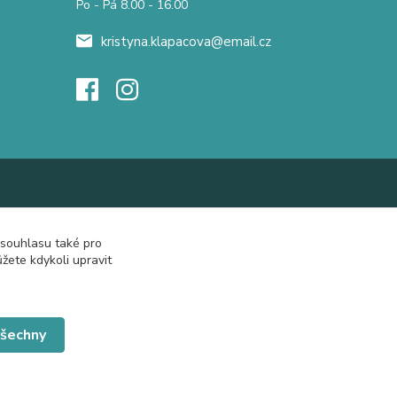
Po - Pá 8.00 - 16.00
kristyna.klapacova@email.cz
 souhlasu také pro
žete kdykoli upravit
všechny
Vytvořeno na
Eshop-rychle.cz