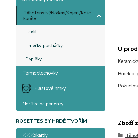
Těhotenství/Nošení/Kojení/Kojicí
korále
Textil
Hrnečky, plecháčky
O prod
Doplňky
Keramick
Termoplechovky
Hrnek je 
Pokud mát
Plastové hrnky
Nosítka na panenky
ROSETTES BY HRDĚ TVOŘÍM
Zboží 
K.K.Kokardy
Těhot