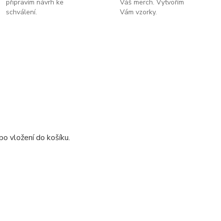
připravím návrh ke
Váš merch. Vytvořím
schválení.
Vám vzorky.
o vložení do košíku.