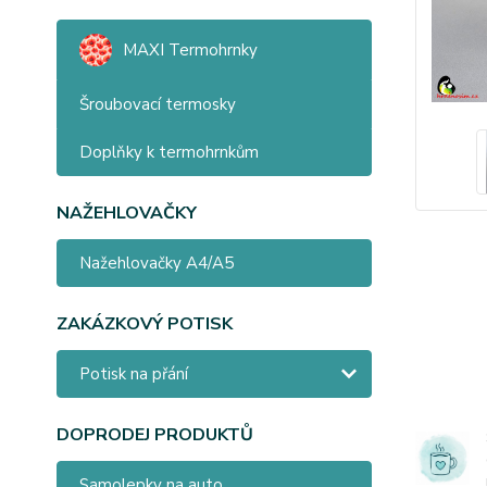
MAXI Termohrnky
Šroubovací termosky
Doplňky k termohrnkům
NAŽEHLOVAČKY
Nažehlovačky A4/A5
ZAKÁZKOVÝ POTISK
Potisk na přání
DOPRODEJ PRODUKTŮ
Samolepky na auto