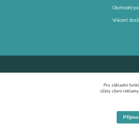
Obchodní p
Vrácení zbož
Pro základní funk
účely cílení reklam
Přijmo
© Copyright 2019 Hrdě nosím.cz