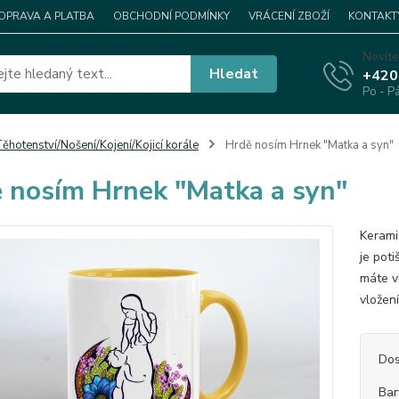
OPRAVA A PLATBA
OBCHODNÍ PODMÍNKY
VRÁCENÍ ZBOŽÍ
KONTAKT
Nevíte
Hledat
+420
Po - P
ěhotenství/Nošení/Kojení/Kojicí korále
Hrdě nosím Hrnek "Matka a syn"
 nosím Hrnek "Matka a syn"
Kerami
je pot
máte v
vložen
Dos
Bar