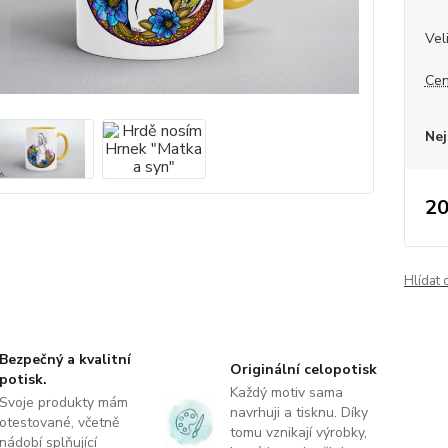
Vel
Cen
Nej
20
Hlídat 
Bezpečný a kvalitní
Originální celopotisk
potisk.
Každý motiv sama
Svoje produkty mám
navrhuji a tisknu. Díky
otestované, včetně
tomu vznikají výrobky,
nádobí splňující