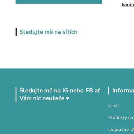
korál
Sledujte mě na sítích
Sledujte mě na IG nebo FB ať
Informa
Vám nic neuteče ♥
O nás
Produkty na
Doprava a p