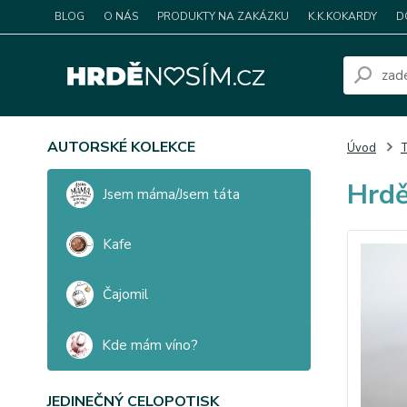
BLOG
O NÁS
PRODUKTY NA ZAKÁZKU
K.K.KOKARDY
D
AUTORSKÉ KOLEKCE
Úvod
T
Hrdě
Jsem máma/Jsem táta
Kafe
Čajomil
Kde mám víno?
JEDINEČNÝ CELOPOTISK