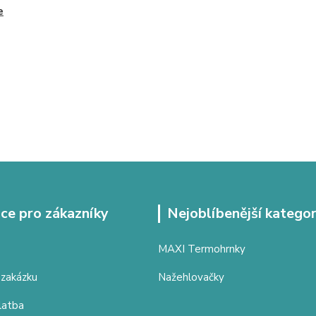
e
ce pro zákazníky
Nejoblíbenější kategor
MAXI Termohrnky
 zakázku
Nažehlovačky
latba