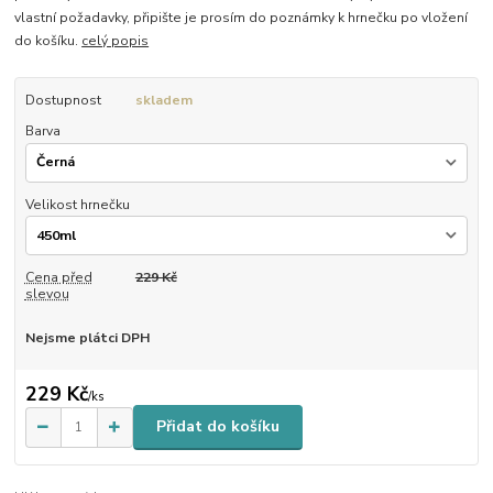
vlastní požadavky, připište je prosím do poznámky k hrnečku po vložení
do košíku.
celý popis
Dostupnost
skladem
Barva
Velikost hrnečku
Cena před
229 Kč
slevou
Nejsme plátci DPH
229 Kč
/
ks
Přidat do košíku