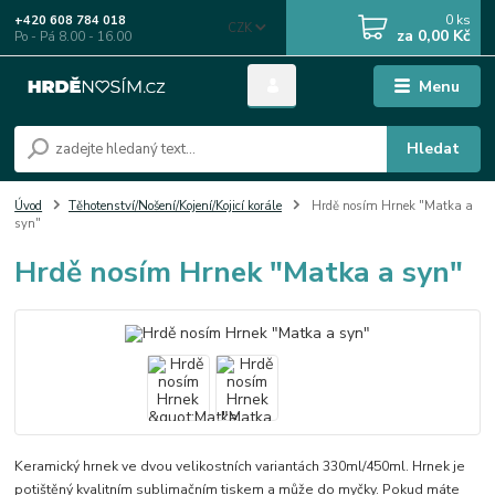
0
ks
+420 608 784 018
CZK
za
0,00 Kč
Po - Pá 8.00 - 16.00
Menu
Hledat
Úvod
Těhotenství/Nošení/Kojení/Kojicí korále
Hrdě nosím Hrnek "Matka a
syn"
Hrdě nosím Hrnek "Matka a syn"
Keramický hrnek ve dvou velikostních variantách 330ml/450ml. Hrnek je
potištěný kvalitním sublimačním tiskem a může do myčky. Pokud máte