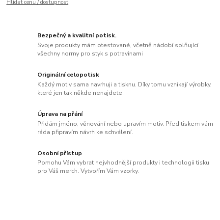
Hlídat cenu / dostupnost
Bezpečný a kvalitní potisk.
Svoje produkty mám otestované, včetně nádobí splňující
všechny normy pro styk s potravinami
Originální celopotisk
Každý motiv sama navrhuji a tisknu. Díky tomu vznikají výrobky,
které jen tak někde nenajdete.
Úprava na přání
Přidám jméno, věnování nebo upravím motiv. Před tiskem vám
ráda připravím návrh ke schválení.
Osobní přístup
Pomohu Vám vybrat nejvhodnější produkty i technologii tisku
pro Váš merch. Vytvořím Vám vzorky.