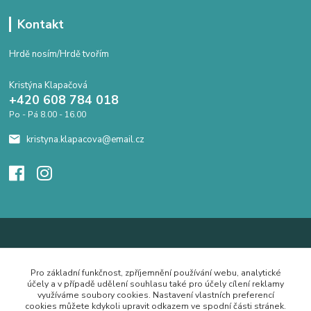
Kontakt
Hrdě nosím/Hrdě tvořím
Kristýna Klapačová
+420 608 784 018
Po - Pá 8.00 - 16.00
kristyna.klapacova@email.cz
Pro základní funkčnost, zpříjemnění používání webu, analytické
účely a v případě udělení souhlasu také pro účely cílení reklamy
využíváme soubory cookies. Nastavení vlastních preferencí
cookies můžete kdykoli upravit odkazem ve spodní části stránek.