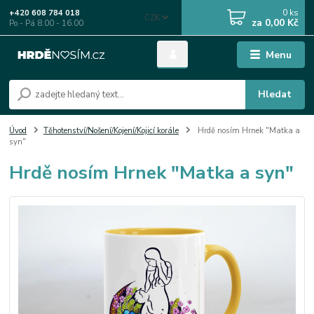
0
ks
+420 608 784 018
CZK
za
0,00 Kč
Po - Pá 8.00 - 16.00
Menu
Hledat
Úvod
Těhotenství/Nošení/Kojení/Kojicí korále
Hrdě nosím Hrnek "Matka a
syn"
Hrdě nosím Hrnek "Matka a syn"