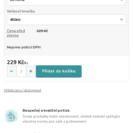
Velikost hrnečku
Cena před
229 Kč
slevou
Nejsme plátci DPH
229 Kč
/
ks
Přidat do košíku
Hlídat cenu / dostupnost
Bezpečný a kvalitní potisk.
Svoje produkty mám otestované, včetně nádobí splňující
všechny normy pro styk s potravinami