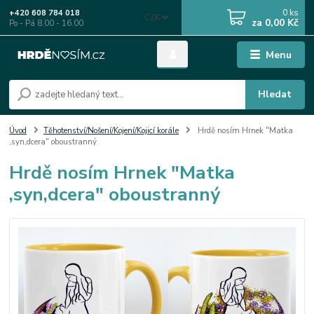
0
ks
+420 608 784 018
CZK
za
0,00 Kč
Po - Pá 8.00 - 16.00
Menu
Hledat
Úvod
Těhotenství/Nošení/Kojení/Kojicí korále
Hrdě nosím Hrnek "Matka
,syn,dcera" oboustranný
Hrdě nosím Hrnek "Matka
,syn,dcera" oboustranný