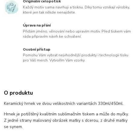
Originální celopotisk
Každý motiv sama navrhuji a tisknu. Díky tomu vznikají výrobky,
které jen tak někde nenajdete.
Úprava na přání
Přidám jméno, věnování nebo upravím motiv. Před tiskem vám
ráda připravím návrh ke schválení.
Osobní přístup
Pomohu Vám vybrat nejvhodnější produkty i technologii tisku
pro Váš merch. Vytvořím Vám vzorky.
O produktu
Keramický hrnek ve dvou velikostních variantách 330ml/450ml.
Hrnek je potištěný kvalitním sublimačním tiskem a může do myčky.
Z jedné strany malovaný obrázek matky s dcerou, z druhé matky
se synem.