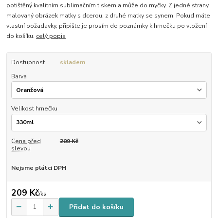
potištěný kvalitním sublimačním tiskem a může do myčky. Z jedné strany
malovaný obrázek matky s dcerou, z druhé matky se synem. Pokud máte
vlastní požadavky, připište je prosím do poznámky k hrnečku po vložení
do košíku.
celý popis
Dostupnost
skladem
Barva
Velikost hrnečku
Cena před
209 Kč
slevou
Nejsme plátci DPH
209 Kč
/
ks
Přidat do košíku