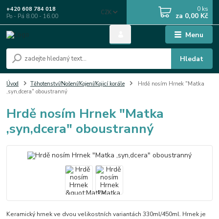
0
ks
+420 608 784 018
CZK
za
0,00 Kč
Po - Pá 8.00 - 16.00
Menu
Hledat
Úvod
Těhotenství/Nošení/Kojení/Kojicí korále
Hrdě nosím Hrnek "Matka
,syn,dcera" oboustranný
Hrdě nosím Hrnek "Matka
,syn,dcera" oboustranný
Keramický hrnek ve dvou velikostních variantách 330ml/450ml. Hrnek je