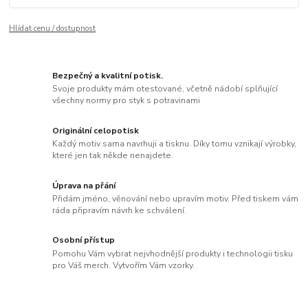
Hlídat cenu / dostupnost
Bezpečný a kvalitní potisk.
Svoje produkty mám otestované, včetně nádobí splňující
všechny normy pro styk s potravinami
Originální celopotisk
Každý motiv sama navrhuji a tisknu. Díky tomu vznikají výrobky,
které jen tak někde nenajdete.
Úprava na přání
Přidám jméno, věnování nebo upravím motiv. Před tiskem vám
ráda připravím návrh ke schválení.
Osobní přístup
Pomohu Vám vybrat nejvhodnější produkty i technologii tisku
pro Váš merch. Vytvořím Vám vzorky.