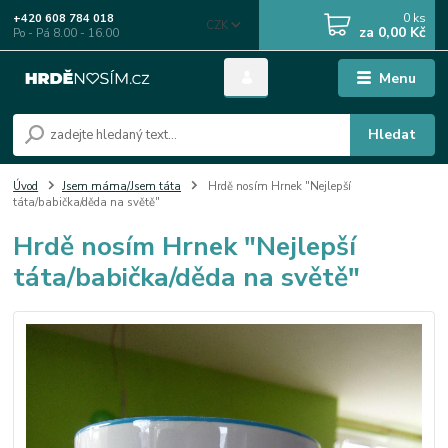
0
ks
+420 608 784 018
CZK
za
0,00 Kč
Po - Pá 8.00 - 16.00
Menu
Hledat
Úvod
Jsem máma/Jsem táta
Hrdě nosím Hrnek "Nejlepší
táta/babička/děda na světě"
Hrdě nosím Hrnek "Nejlepší
táta/babička/děda na světě"