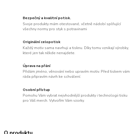
Bezpečný a kvalitní potisk.
Svoje produkty mám otestované, včetně nádobí splňující
všechny normy pro styk s potravinami
Originální celopotisk
Každý motiv sama navrhuji a tisknu. Díky tomu vznikají výrobky,
které jen tak někde nenajdete.
Úprava na přání
Přidám jméno, věnování nebo upravím motiv. Před tiskem vám
ráda připravím návrh ke schválení.
Osobní přístup
Pomohu Vám vybrat nejvhodnější produkty i technologii tisku
pro Váš merch. Vytvořím Vám vzorky.
O produktu