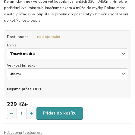
Keramický hrnek ve dvou velikostních variantách 330ml/450ml. Hrnek je
potištěný kvalitním sublimačním tiskem a může do myčky. Pokud máte
vlastní požadavky, připište je prosím do poznámky k hrnečku po vložení
do košíku.
celý popis
Dostupnost
na objednání
Barva
Velikost hrnečku
Nejsme plátci DPH
229 Kč
/
ks
Přidat do košíku
Hlídat cenu / dostupnost