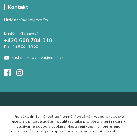
Kontakt
Hrdě nosím/Hrdě tvořím
Kristýna Klapačová
+420 608 784 018
Po - Pá 8.00 - 16.00
kristyna.klapacova@email.cz
Pro základní funkčnost, zpříjemnění používání webu, analytické
účely a v případě udělení souhlasu také pro účely cílení reklamy
využíváme soubory cookies. Nastavení vlastních preferencí
cookies můžete kdykoli upravit odkazem ve spodní části stránek.