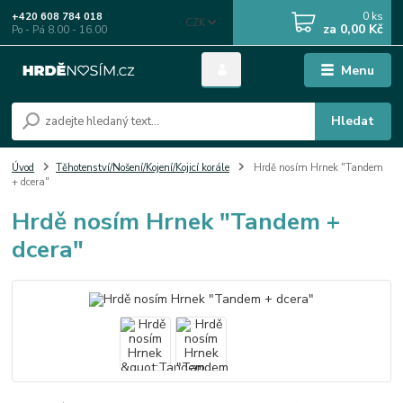
0
ks
+420 608 784 018
CZK
za
0,00 Kč
Po - Pá 8.00 - 16.00
Menu
Hledat
Úvod
Těhotenství/Nošení/Kojení/Kojicí korále
Hrdě nosím Hrnek "Tandem
+ dcera"
Hrdě nosím Hrnek "Tandem +
dcera"