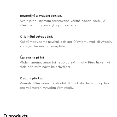
Bezpečný a kvalitní potisk.
Svoje produkty mám otestované, včetně nádobí splňující
všechny normy pro styk s potravinami
Originální celopotisk
Každý motiv sama navrhuji a tisknu. Díky tomu vznikají výrobky,
které jen tak někde nenajdete.
Úprava na přání
Přidám jméno, věnování nebo upravím motiv. Před tiskem vám
ráda připravím návrh ke schválení.
Osobní přístup
Pomohu Vám vybrat nejvhodnější produkty i technologii tisku
pro Váš merch. Vytvořím Vám vzorky.
O produktu