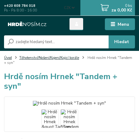
0
ks
+420 608 784 018
CZK
za
0,00 Kč
Po - Pá 8.00 - 16.00
Menu
Hledat
Úvod
Těhotenství/Nošení/Kojení/Kojicí korále
Hrdě nosím Hrnek "Tandem
+ syn"
Hrdě nosím Hrnek "Tandem +
syn"