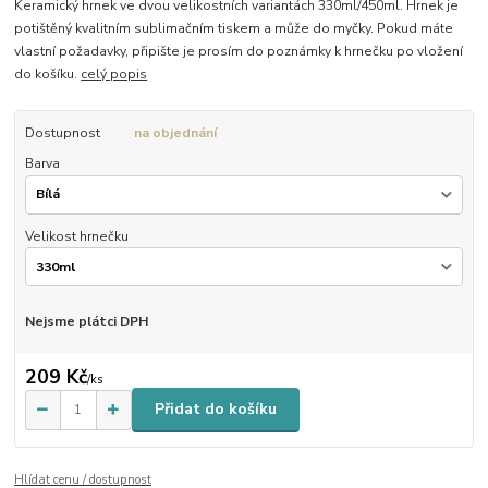
Keramický hrnek ve dvou velikostních variantách 330ml/450ml. Hrnek je
potištěný kvalitním sublimačním tiskem a může do myčky. Pokud máte
vlastní požadavky, připište je prosím do poznámky k hrnečku po vložení
do košíku.
celý popis
Dostupnost
na objednání
Barva
Velikost hrnečku
Nejsme plátci DPH
209 Kč
/
ks
Přidat do košíku
Hlídat cenu / dostupnost