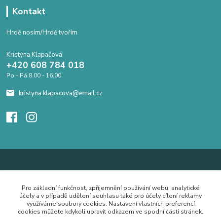
Kontakt
Hrdě nosím/Hrdě tvořím
Kristýna Klapačová
+420 608 784 018
Po - Pá 8.00 - 16.00
kristyna.klapacova@email.cz
Pro základní funkčnost, zpříjemnění používání webu, analytické
účely a v případě udělení souhlasu také pro účely cílení reklamy
využíváme soubory cookies. Nastavení vlastních preferencí
cookies můžete kdykoli upravit odkazem ve spodní části stránek.