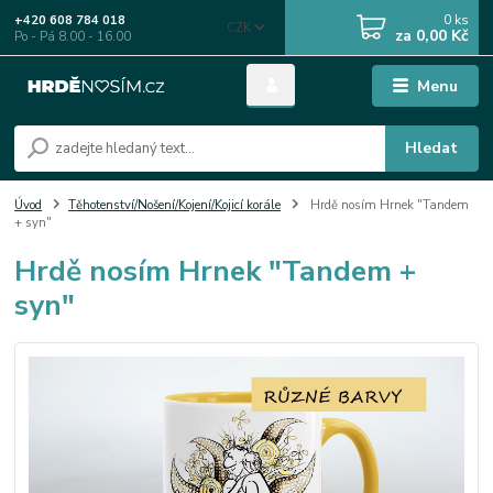
0
ks
+420 608 784 018
CZK
za
0,00 Kč
Po - Pá 8.00 - 16.00
Menu
Hledat
Úvod
Těhotenství/Nošení/Kojení/Kojicí korále
Hrdě nosím Hrnek "Tandem
+ syn"
Hrdě nosím Hrnek "Tandem +
syn"