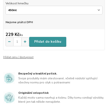
Velikost hrnečku
Nejsme plátci DPH
229 Kč
/
ks
Přidat do košíku
Hlídat cenu / dostupnost
Bezpečný a kvalitní potisk.
Svoje produkty mám otestované, včetně nádobí splňující
všechny normy pro styk s potravinami
Originální celopotisk
Každý motiv sama navrhuji a tisknu. Díky tomu vznikají výrobky,
které jen tak někde nenajdete.