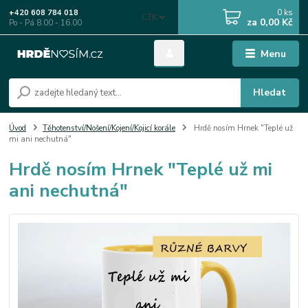
0
ks
+420 608 784 018
CZK
za
0,00 Kč
Po - Pá 8.00 - 16.00
Menu
Hledat
Úvod
Těhotenství/Nošení/Kojení/Kojicí korále
Hrdě nosím Hrnek "Teplé už
mi ani nechutná"
Hrdě nosím Hrnek "Teplé už mi
ani nechutná"