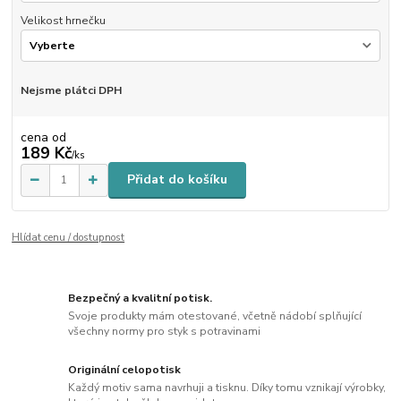
Velikost hrnečku
Nejsme plátci DPH
cena od
189 Kč
/
ks
Přidat do košíku
Hlídat cenu / dostupnost
Bezpečný a kvalitní potisk.
Svoje produkty mám otestované, včetně nádobí splňující
všechny normy pro styk s potravinami
Originální celopotisk
Každý motiv sama navrhuji a tisknu. Díky tomu vznikají výrobky,