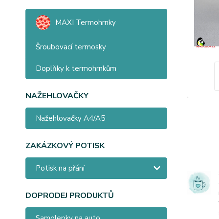
MAXI Termohrnky
Šroubovací termosky
Doplňky k termohrnkům
NAŽEHLOVAČKY
Nažehlovačky A4/A5
ZAKÁZKOVÝ POTISK
Potisk na přání
DOPRODEJ PRODUKTŮ
Samolepky na auto