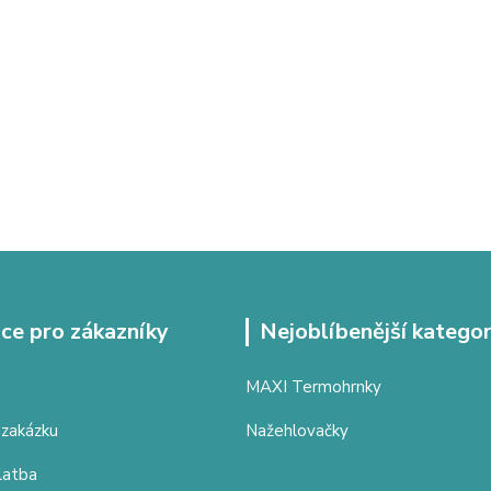
ce pro zákazníky
Nejoblíbenější kategor
MAXI Termohrnky
 zakázku
Nažehlovačky
latba