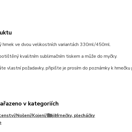
uktu
ý hrnek ve dvou velikostních variantách 330ml/450ml.
potištěný kvalitním sublimačním tiskem a může do myčky.
e vlastní požadavky, připište je prosím do poznámky k hrnečku p
zařazeno v kategoriích
enství/Nošení/Kojení/Kojicí
Hrnečky, plecháčky
e