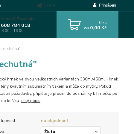
Přihlášení
Y
CZK
 si rady? Zavolejte.
0
ks
 608 784 018
za
0,00 Kč
á 8.00 - 16.00
i nechutná"
nechutná"
cký hrnek ve dvou velikostních variantách 330ml/450ml. Hrnek
ištěný kvalitním sublimačním tiskem a může do myčky. Pokud
lastní požadavky, připište je prosím do poznámky k hrnečku po
í do košíku.
celý popis
tupnost
na objednání
va