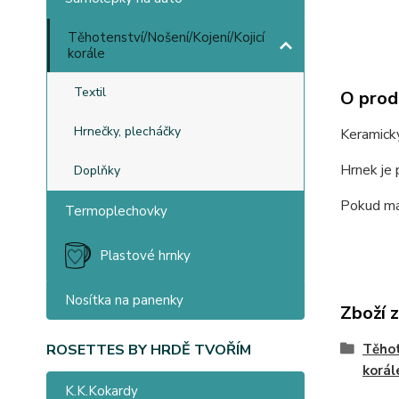
Těhotenství/Nošení/Kojení/Kojicí
korále
Textil
O prod
Hrnečky, plecháčky
Keramick
Hrnek je 
Doplňky
Pokud mát
Termoplechovky
Plastové hrnky
Nosítka na panenky
Zboží 
Těhot
ROSETTES BY HRDĚ TVOŘÍM
korál
K.K.Kokardy