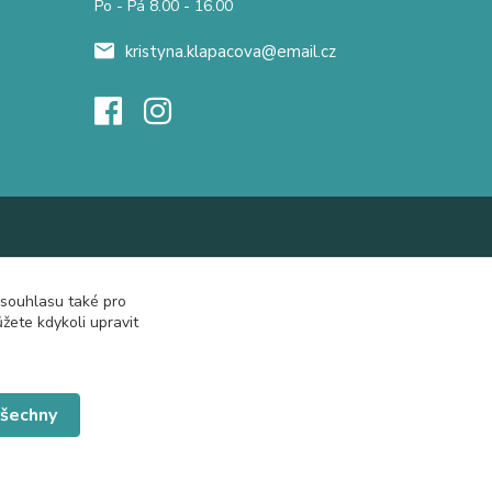
Po - Pá 8.00 - 16.00
kristyna.klapacova@email.cz
 souhlasu také pro
žete kdykoli upravit
všechny
Vytvořeno na
Eshop-rychle.cz