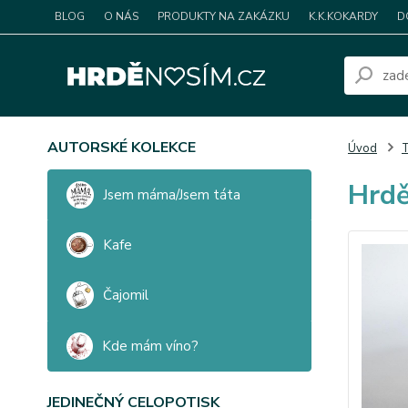
BLOG
O NÁS
PRODUKTY NA ZAKÁZKU
K.K.KOKARDY
D
AUTORSKÉ KOLEKCE
Úvod
T
Hrdě
Jsem máma/Jsem táta
Kafe
Čajomil
Kde mám víno?
JEDINEČNÝ CELOPOTISK