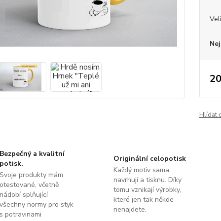
Vel
Nej
20
Hlídat 
Bezpečný a kvalitní
Originální celopotisk
potisk.
Každý motiv sama
Svoje produkty mám
navrhuji a tisknu. Díky
otestované, včetně
tomu vznikají výrobky,
nádobí splňující
které jen tak někde
všechny normy pro styk
nenajdete.
s potravinami