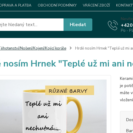
OPRAVA A PLATBA
OBCHODNÍ PODMÍNKY
VRÁCENÍ ZBOŽÍ
KONTAKT
Nevíte
Hledat
+420
Po - P
ěhotenství/Nošení/Kojení/Kojicí korále
Hrdě nosím Hrnek "Teplé už mi an
 nosím Hrnek "Teplé už mi ani 
Kerami
je pot
máte v
vložen
Dos
Bar