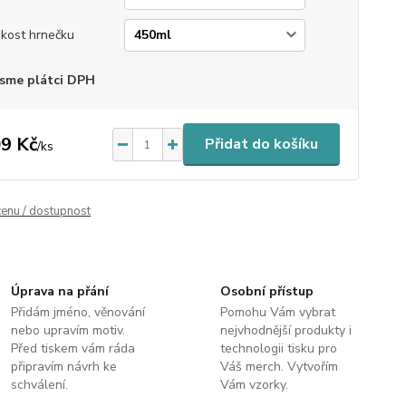
ikost hrnečku
sme plátci DPH
9 Kč
Přidat do košíku
/
ks
cenu / dostupnost
Úprava na přání
Osobní přístup
Přidám jméno, věnování
Pomohu Vám vybrat
nebo upravím motiv.
nejvhodnější produkty i
Před tiskem vám ráda
technologii tisku pro
připravím návrh ke
Váš merch. Vytvořím
schválení.
Vám vzorky.