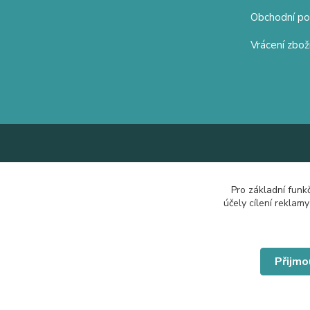
Obchodní p
Vrácení zbož
Pro základní funk
účely cílení reklam
Přijmo
© Copyright 2019 Hrdě nosím.cz