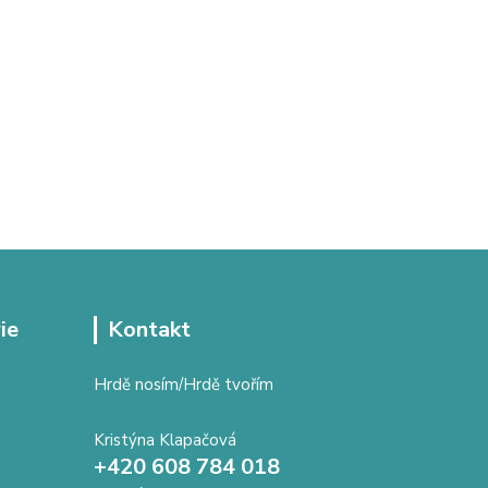
ie
Kontakt
Hrdě nosím/Hrdě tvořím
Kristýna Klapačová
+420 608 784 018