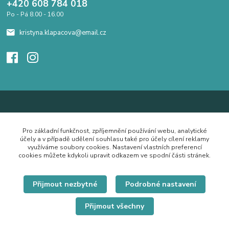
+420 608 784 018
Po - Pá 8.00 - 16.00
kristyna.klapacova@email.cz
Pro základní funkčnost, zpříjemnění používání webu, analytické
účely a v případě udělení souhlasu také pro účely cílení reklamy
využíváme soubory cookies. Nastavení vlastních preferencí
cookies můžete kdykoli upravit odkazem ve spodní části stránek.
Přijmout nezbytné
Podrobné nastavení
Přijmout všechny
© Copyright 2019 Hrdě nosím.cz