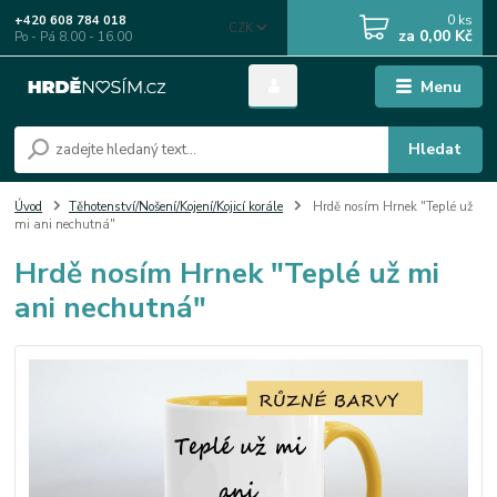
0
ks
+420 608 784 018
CZK
za
0,00 Kč
Po - Pá 8.00 - 16.00
Menu
Hledat
Úvod
Těhotenství/Nošení/Kojení/Kojicí korále
Hrdě nosím Hrnek "Teplé už
mi ani nechutná"
Hrdě nosím Hrnek "Teplé už mi
ani nechutná"