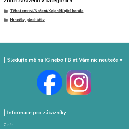
Zboží zařazeno v kategoriích
Těhotenství/Nošení/Kojení/Kojicí korále
Hrnečky, plecháčky
Sledujte mě na IG nebo FB ať Vám nic neuteče ♥
Informace pro zákazníky
O nás