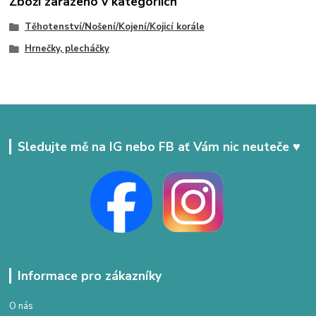
Zboží zařazeno v kategoriích
Těhotenství/Nošení/Kojení/Kojicí korále
Hrnečky, plecháčky
Sledujte mě na IG nebo FB ať Vám nic neuteče ♥
Informace pro zákazníky
O nás