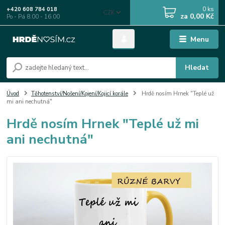
0
ks
+420 608 784 018
CZK
za
0,00 Kč
Po - Pá 8.00 - 16.00
Menu
Hledat
Úvod
Těhotenství/Nošení/Kojení/Kojicí korále
Hrdě nosím Hrnek "Teplé už
mi ani nechutná"
Hrdě nosím Hrnek "Teplé už mi
ani nechutná"