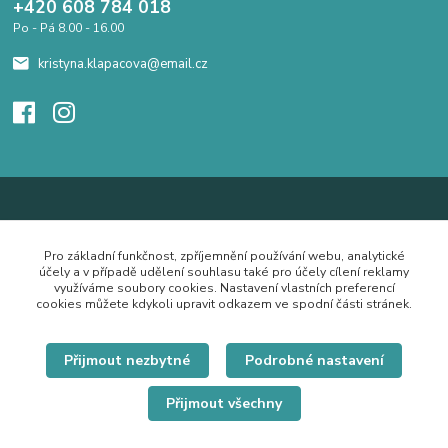
+420 608 784 018
Po - Pá 8.00 - 16.00
kristyna.klapacova@email.cz
Pro základní funkčnost, zpříjemnění používání webu, analytické
účely a v případě udělení souhlasu také pro účely cílení reklamy
využíváme soubory cookies. Nastavení vlastních preferencí
cookies můžete kdykoli upravit odkazem ve spodní části stránek.
Přijmout nezbytné
Podrobné nastavení
Přijmout všechny
© Copyright 2019 Hrdě nosím.cz