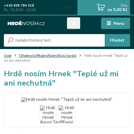
0
ks
+420 608 784 018
CZK
za
0,00 Kč
Po - Pá 8.00 - 16.00
Menu
Hledat
Úvod
Těhotenství/Nošení/Kojení/Kojicí korále
Hrdě nosím Hrnek "Teplé už
mi ani nechutná"
Hrdě nosím Hrnek "Teplé už mi
ani nechutná"