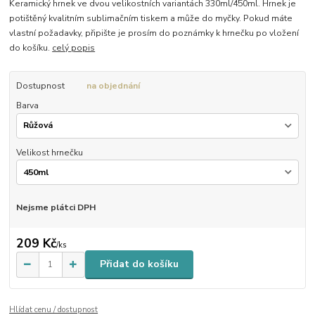
Keramický hrnek ve dvou velikostních variantách 330ml/450ml. Hrnek je
potištěný kvalitním sublimačním tiskem a může do myčky. Pokud máte
vlastní požadavky, připište je prosím do poznámky k hrnečku po vložení
do košíku.
celý popis
Dostupnost
na objednání
Barva
Velikost hrnečku
Nejsme plátci DPH
209 Kč
/
ks
Přidat do košíku
Hlídat cenu / dostupnost