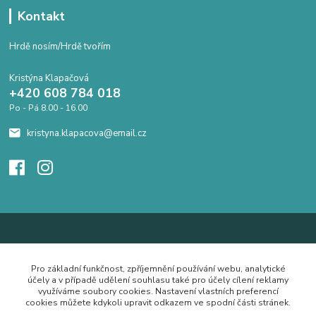
Kontakt
Hrdě nosím/Hrdě tvořím
Kristýna Klapačová
+420 608 784 018
Po - Pá 8.00 - 16.00
kristyna.klapacova@email.cz
Pro základní funkčnost, zpříjemnění používání webu, analytické
účely a v případě udělení souhlasu také pro účely cílení reklamy
využíváme soubory cookies. Nastavení vlastních preferencí
cookies můžete kdykoli upravit odkazem ve spodní části stránek.