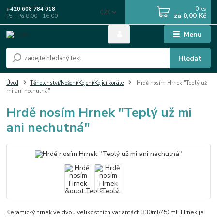
0
ks
+420 608 784 018
CZK
za
0,00 Kč
Po - Pá 8.00 - 16.00
Menu
Hledat
Úvod
Těhotenství/Nošení/Kojení/Kojicí korále
Hrdě nosím Hrnek "Teplý už
mi ani nechutná"
Hrdě nosím Hrnek "Teplý už mi
ani nechutná"
Keramický hrnek ve dvou velikostních variantách 330ml/450ml. Hrnek je