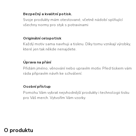
Bezpečný a kvalitní potisk.
Svoje produkty mám otestované, včetně nádobí splňující
všechny normy pro styk s potravinami
Originální celopotisk
Každý motiv sama navrhuji a tisknu. Díky tomu vznikají výrobky,
které jen tak někde nenajdete.
Úprava na přání
Přidám jméno, věnování nebo upravím motiv. Před tiskem vám
ráda připravím návrh ke schválení.
Osobní přístup
Pomohu Vám vybrat nejvhodnější produkty i technologii tisku
pro Váš merch. Vytvořím Vám vzorky.
O produktu