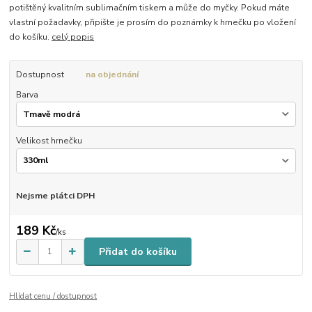
potištěný kvalitním sublimačním tiskem a může do myčky. Pokud máte
vlastní požadavky, připište je prosím do poznámky k hrnečku po vložení
do košíku.
celý popis
Dostupnost
na objednání
Barva
Velikost hrnečku
Nejsme plátci DPH
189 Kč
/
ks
Přidat do košíku
Hlídat cenu / dostupnost