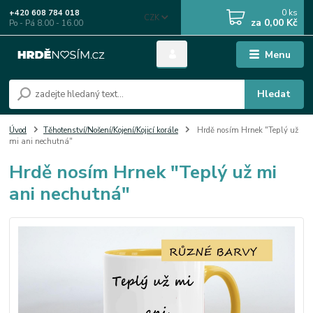
0
ks
+420 608 784 018
CZK
za
0,00 Kč
Po - Pá 8.00 - 16.00
Menu
Hledat
Úvod
Těhotenství/Nošení/Kojení/Kojicí korále
Hrdě nosím Hrnek "Teplý už
mi ani nechutná"
Hrdě nosím Hrnek "Teplý už mi
ani nechutná"