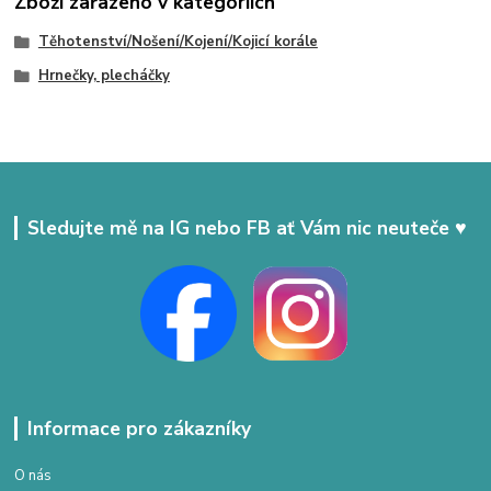
Zboží zařazeno v kategoriích
Těhotenství/Nošení/Kojení/Kojicí korále
Hrnečky, plecháčky
Sledujte mě na IG nebo FB ať Vám nic neuteče ♥
Informace pro zákazníky
O nás