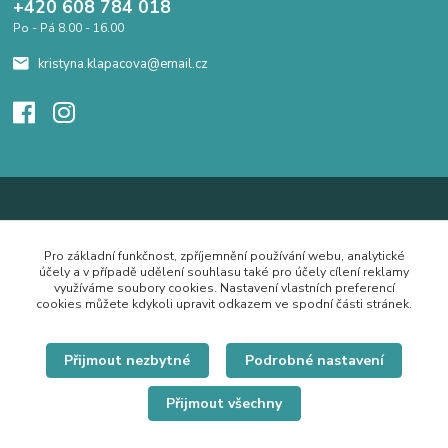
+420 608 784 018
Po - Pá 8.00 - 16.00
kristyna.klapacova@email.cz
Pro základní funkčnost, zpříjemnění používání webu, analytické
účely a v případě udělení souhlasu také pro účely cílení reklamy
využíváme soubory cookies. Nastavení vlastních preferencí
cookies můžete kdykoli upravit odkazem ve spodní části stránek.
Přijmout nezbytné
Podrobné nastavení
Přijmout všechny
© Copyright 2019 Hrdě nosím.cz