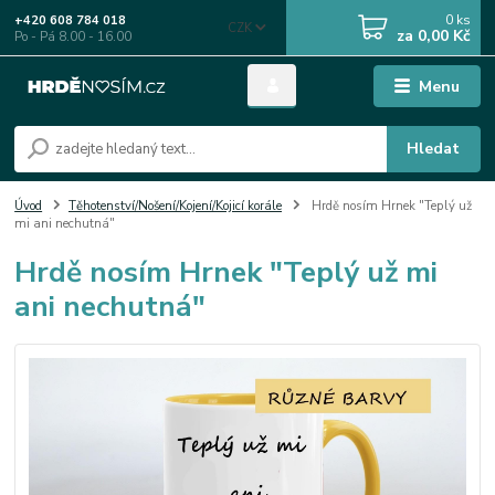
0
ks
+420 608 784 018
CZK
za
0,00 Kč
Po - Pá 8.00 - 16.00
Menu
Hledat
Úvod
Těhotenství/Nošení/Kojení/Kojicí korále
Hrdě nosím Hrnek "Teplý už
mi ani nechutná"
Hrdě nosím Hrnek "Teplý už mi
ani nechutná"