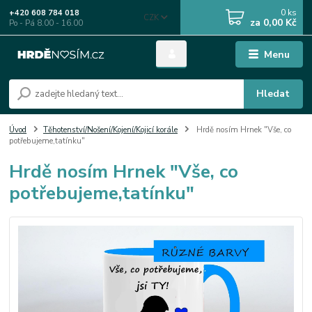
0
ks
+420 608 784 018
CZK
za
0,00 Kč
Po - Pá 8.00 - 16.00
Menu
Hledat
Úvod
Těhotenství/Nošení/Kojení/Kojicí korále
Hrdě nosím Hrnek "Vše, co
potřebujeme,tatínku"
Hrdě nosím Hrnek "Vše, co
potřebujeme,tatínku"