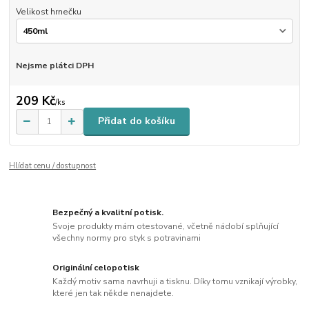
Velikost hrnečku
Nejsme plátci DPH
209 Kč
/
ks
Přidat do košíku
Hlídat cenu / dostupnost
Bezpečný a kvalitní potisk.
Svoje produkty mám otestované, včetně nádobí splňující
všechny normy pro styk s potravinami
Originální celopotisk
Každý motiv sama navrhuji a tisknu. Díky tomu vznikají výrobky,
které jen tak někde nenajdete.