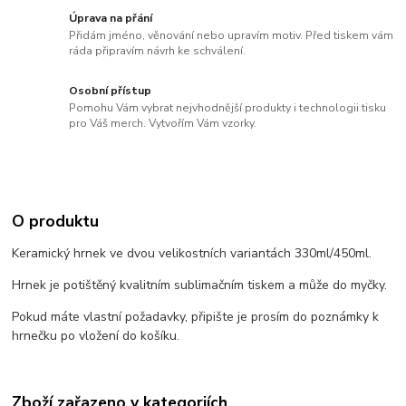
Úprava na přání
Přidám jméno, věnování nebo upravím motiv. Před tiskem vám
ráda připravím návrh ke schválení.
Osobní přístup
Pomohu Vám vybrat nejvhodnější produkty i technologii tisku
pro Váš merch. Vytvořím Vám vzorky.
O produktu
Keramický hrnek ve dvou velikostních variantách 330ml/450ml.
Hrnek je potištěný kvalitním sublimačním tiskem a může do myčky.
Pokud máte vlastní požadavky, připište je prosím do poznámky k
hrnečku po vložení do košíku.
Zboží zařazeno v kategoriích