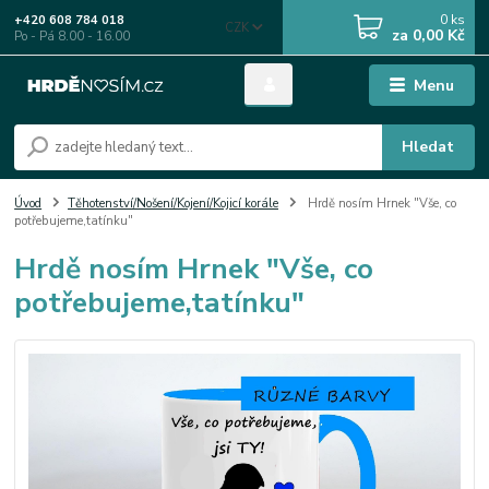
0
ks
+420 608 784 018
CZK
za
0,00 Kč
Po - Pá 8.00 - 16.00
Menu
Hledat
Úvod
Těhotenství/Nošení/Kojení/Kojicí korále
Hrdě nosím Hrnek "Vše, co
potřebujeme,tatínku"
Hrdě nosím Hrnek "Vše, co
potřebujeme,tatínku"