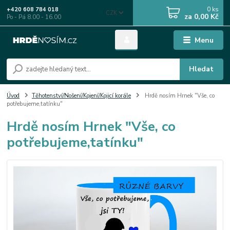
0
ks
+420 608 784 018
CZK
za
0,00 Kč
Po - Pá 8.00 - 16.00
Menu
Hledat
Úvod
Těhotenství/Nošení/Kojení/Kojicí korále
Hrdě nosím Hrnek "Vše, co
potřebujeme,tatínku"
Hrdě nosím Hrnek "Vše, co
potřebujeme,tatínku"