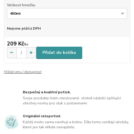
Velikost hrnečku
Nejsme plátci DPH
209 Kč
/
ks
Přidat do košíku
Hlídat cenu / dostupnost
Bezpečný a kvalitní potisk.
Svoje produkty mám otestované, včetně nádobí splňující
všechny normy pro styk s potravinami
Originální celopotisk
Každý motiv sama navrhuji a tisknu. Díky tomu vznikají výrobky,
které jen tak někde nenajdete.