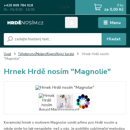
0
ks
+420 608 784 018
CZK
za
0,00 Kč
Po - Pá 8.00 - 16.00
Menu
Hledat
Úvod
Těhotenství/Nošení/Kojení/Kojicí korále
Hrnek Hrdě nosím
"Magnolie"
Hrnek Hrdě nosím "Magnolie"
Keramický hrnek s motivem Magnolie vznikl přímo pro Hrdě nosím a
nikde jinde ho tak nenajdete, než u nás. Je potištěn sublimační metodou