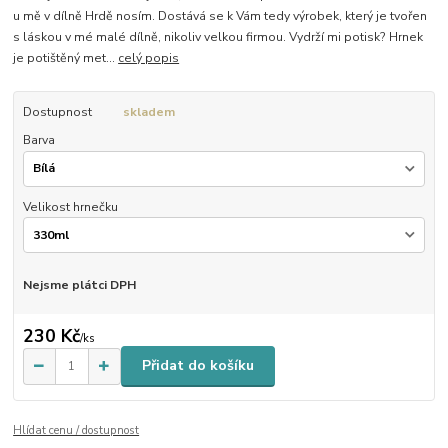
u mě v dílně Hrdě nosím. Dostává se k Vám tedy výrobek, který je tvořen
s láskou v mé malé dílně, nikoliv velkou firmou. Vydrží mi potisk? Hrnek
je potištěný met...
celý popis
Dostupnost
skladem
Barva
Velikost hrnečku
Nejsme plátci DPH
230 Kč
/
ks
Přidat do košíku
Hlídat cenu / dostupnost