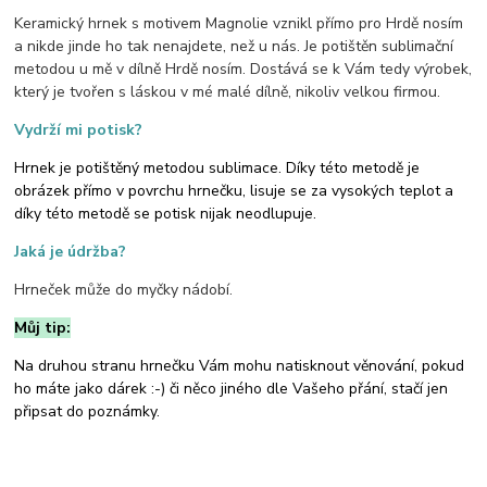
Keramický hrnek s motivem Magnolie vznikl přímo pro Hrdě nosím
a nikde jinde ho tak nenajdete, než u nás. Je potištěn sublimační
metodou u mě v dílně Hrdě nosím. Dostává se k Vám tedy výrobek,
který je tvořen s láskou v mé malé dílně, nikoliv velkou firmou.
Vydrží mi potisk?
Hrnek je potištěný metodou sublimace. Díky této metodě je
obrázek přímo v povrchu hrnečku, lisuje se za vysokých teplot a
díky této metodě se potisk nijak neodlupuje.
Jaká je údržba?
Hrneček může do myčky nádobí.
Můj tip:
Na druhou stranu hrnečku Vám mohu natisknout věnování, pokud
ho máte jako dárek :-) či něco jiného dle Vašeho přání, stačí jen
připsat do poznámky.