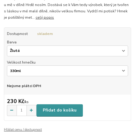
u mě v dílně Hrdě nosím. Dostává se k Vám tedy výrobek, který je tvořen
s láskou v mé malé dílně, nikoliv velkou firmou. Vydrží mi potisk? Hrnek
je potištěný met...
celý popis
Dostupnost
skladem
Barva
Velikost hrnečku
Nejsme plátci DPH
230 Kč
/
ks
Přidat do košíku
Hlídat cenu / dostupnost