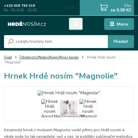
0
ks
+420 608 784 018
CZK
za
0,00 Kč
Po - Pá 8.00 - 16.00
Menu
Hledat
Úvod
Těhotenství/Nošení/Kojení/Kojicí korále
Hrnek Hrdě nosím
"Magnolie"
Hrnek Hrdě nosím "Magnolie"
Keramický hrnek s motivem Magnolie vznikl přímo pro Hrdě nosím a
nikde jinde ho tak nenajdete, než u nás. Je potištěn sublimační metodou