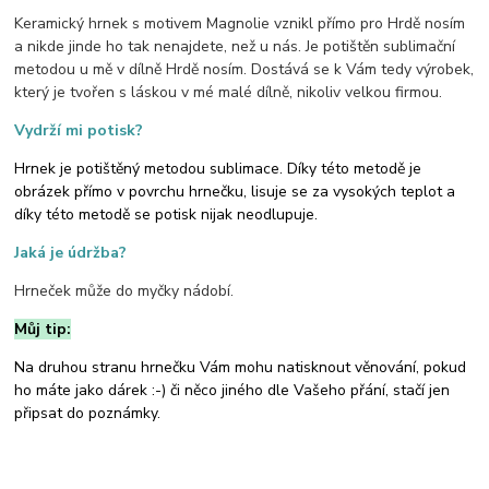
Keramický hrnek s motivem Magnolie vznikl přímo pro Hrdě nosím
a nikde jinde ho tak nenajdete, než u nás. Je potištěn sublimační
metodou u mě v dílně Hrdě nosím. Dostává se k Vám tedy výrobek,
který je tvořen s láskou v mé malé dílně, nikoliv velkou firmou.
Vydrží mi potisk?
Hrnek je potištěný metodou sublimace. Díky této metodě je
obrázek přímo v povrchu hrnečku, lisuje se za vysokých teplot a
díky této metodě se potisk nijak neodlupuje.
Jaká je údržba?
Hrneček může do myčky nádobí.
Můj tip:
Na druhou stranu hrnečku Vám mohu natisknout věnování, pokud
ho máte jako dárek :-) či něco jiného dle Vašeho přání, stačí jen
připsat do poznámky.