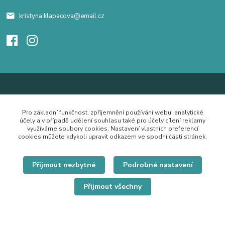
kristyna.klapacova@email.cz
Pro základní funkčnost, zpříjemnění používání webu, analytické
účely a v případě udělení souhlasu také pro účely cílení reklamy
využíváme soubory cookies. Nastavení vlastních preferencí
cookies můžete kdykoli upravit odkazem ve spodní části stránek.
Přijmout nezbytné
Podrobné nastavení
Přijmout všechny
© Copyright 2019 Hrdě nosím.cz
Vytvořeno na
Eshop-rychle.cz