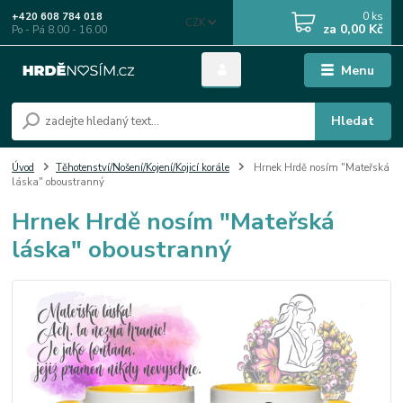
0
ks
+420 608 784 018
CZK
za
0,00 Kč
Po - Pá 8.00 - 16.00
Menu
Hledat
Úvod
Těhotenství/Nošení/Kojení/Kojicí korále
Hrnek Hrdě nosím "Mateřská
láska" oboustranný
Hrnek Hrdě nosím "Mateřská
láska" oboustranný