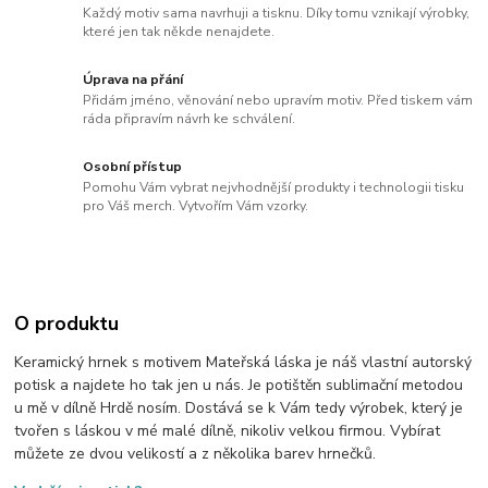
Každý motiv sama navrhuji a tisknu. Díky tomu vznikají výrobky,
které jen tak někde nenajdete.
Úprava na přání
Přidám jméno, věnování nebo upravím motiv. Před tiskem vám
ráda připravím návrh ke schválení.
Osobní přístup
Pomohu Vám vybrat nejvhodnější produkty i technologii tisku
pro Váš merch. Vytvořím Vám vzorky.
O produktu
Keramický hrnek s motivem Mateřská láska je náš vlastní autorský
potisk a najdete ho tak jen u nás. Je potištěn sublimační metodou
u mě v dílně Hrdě nosím. Dostává se k Vám tedy výrobek, který je
tvořen s láskou v mé malé dílně, nikoliv velkou firmou. Vybírat
můžete ze dvou velikostí a z několika barev hrnečků.