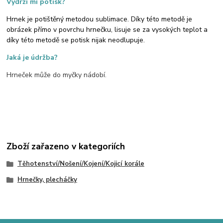
Vydrží mi potisk?
Hrnek je potištěný metodou sublimace. Díky této metodě je
obrázek přímo v povrchu hrnečku, lisuje se za vysokých teplot a
díky této metodě se potisk nijak neodlupuje.
Jaká je údržba?
Hrneček může do myčky nádobí.
Zboží zařazeno v kategoriích
Těhotenství/Nošení/Kojení/Kojicí korále
Hrnečky, plecháčky