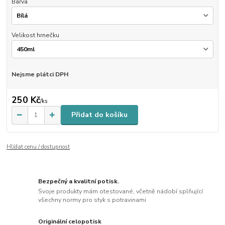
Barva
Velikost hrnečku
Nejsme plátci DPH
250 Kč
/
ks
Přidat do košíku
Hlídat cenu / dostupnost
Bezpečný a kvalitní potisk.
Svoje produkty mám otestované, včetně nádobí splňující
všechny normy pro styk s potravinami
Originální celopotisk