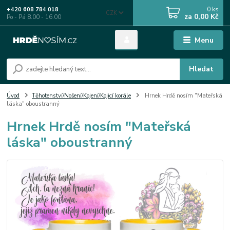
0
ks
+420 608 784 018
CZK
za
0,00 Kč
Po - Pá 8.00 - 16.00
Menu
Hledat
Úvod
Těhotenství/Nošení/Kojení/Kojicí korále
Hrnek Hrdě nosím "Mateřská
láska" oboustranný
Hrnek Hrdě nosím "Mateřská
láska" oboustranný