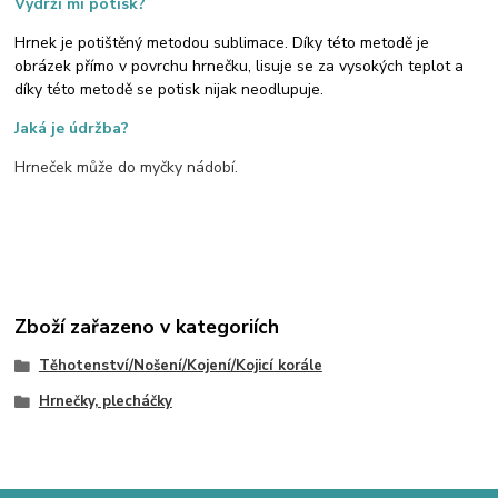
Vydrží mi potisk?
Hrnek je potištěný metodou sublimace. Díky této metodě je
obrázek přímo v povrchu hrnečku, lisuje se za vysokých teplot a
díky této metodě se potisk nijak neodlupuje.
Jaká je údržba?
Hrneček může do myčky nádobí.
Zboží zařazeno v kategoriích
Těhotenství/Nošení/Kojení/Kojicí korále
Hrnečky, plecháčky