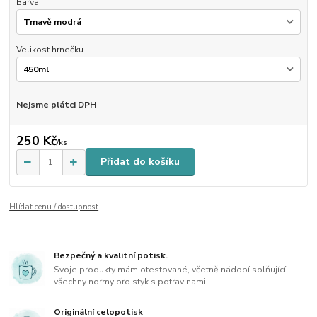
Barva
Velikost hrnečku
Nejsme plátci DPH
250 Kč
/
ks
Přidat do košíku
Hlídat cenu / dostupnost
Bezpečný a kvalitní potisk.
Svoje produkty mám otestované, včetně nádobí splňující
všechny normy pro styk s potravinami
Originální celopotisk