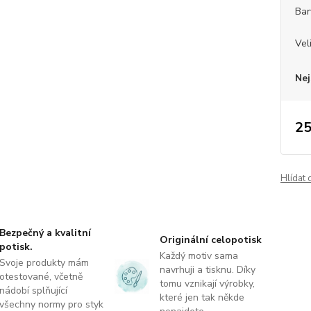
Bar
Vel
Nej
25
Hlídat 
Bezpečný a kvalitní
Originální celopotisk
potisk.
Každý motiv sama
Svoje produkty mám
navrhuji a tisknu. Díky
otestované, včetně
tomu vznikají výrobky,
nádobí splňující
které jen tak někde
všechny normy pro styk