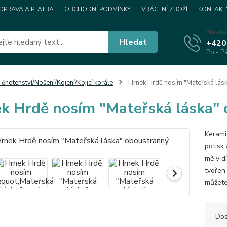
OPRAVA A PLATBA
OBCHODNÍ PODMÍNKY
VRÁCENÍ ZBOŽÍ
KONTAKT
Nevíte
Hledat
+420
Po - P
ěhotenství/Nošení/Kojení/Kojicí korále
Hrnek Hrdě nosím "Mateřská lás
k Hrdě nosím "Mateřská láska"
Kerami
potisk
mě v d
tvořen 
můžete 
Dos