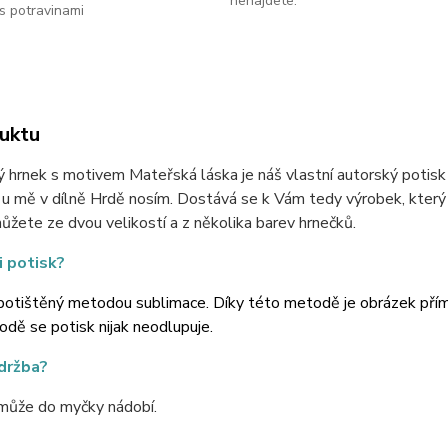
nenajdete.
s potravinami
uktu
 hrnek s motivem Mateřská láska je náš vlastní autorský potisk a
 mě v dílně Hrdě nosím. Dostává se k Vám tedy výrobek, který je
ůžete ze dvou velikostí a z několika barev hrnečků.
i potisk?
potištěný metodou sublimace. Díky této metodě je obrázek přímo 
dě se potisk nijak neodlupuje.
údržba?
může do myčky nádobí.