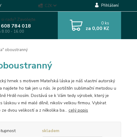
Přihlášení
Y
CZK
 si rady? Zavolejte.
0
ks
 608 784 018
za
0,00 Kč
á 8.00 - 16.00
ka" oboustranný
 oboustranný
cký hrnek s motivem Mateřská láska je náš vlastní autorský
 a najdete ho tak jen u nás. Je potištěn sublimační metodou u
ílně Hrdě nosím. Dostává se k Vám tedy výrobek, který je
s láskou v mé malé dílně, nikoliv velkou firmou. Vybírat
ze dvou velikostí a z několika ba...
celý popis
tupnost
skladem