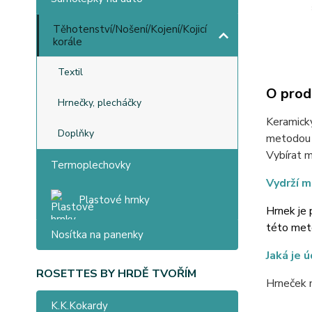
Těhotenství/Nošení/Kojení/Kojicí
korále
Textil
O prod
Hrnečky, plecháčky
Keramický
Doplňky
metodou u
Vybírat m
Termoplechovky
Vydrží m
Plastové hrnky
Hrnek je 
této meto
Nosítka na panenky
Jaká je 
ROSETTES BY HRDĚ TVOŘÍM
Hrneček 
K.K.Kokardy