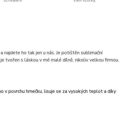
schválení.
Vám vzorky.
 najdete ho tak jen u nás. Je potištěn sublimační
 tvořen s láskou v mé malé dílně, nikoliv velkou firmou.
v povrchu hrnečku, lisuje se za vysokých teplot a díky