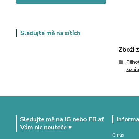
Sledujte mě na sítích
Zboží 
Těhot
korál
Sledujte mě na IG nebo FB ať
Informa
Vám nic neuteče ♥
O nás