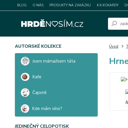
BLOG
O NÁS
PRODUKTY NA ZAKÁZKU
K.K.KOKARDY
D
AUTORSKÉ KOLEKCE
Úvod
T
Hrne
Jsem máma/Jsem táta
Kafe
Čajomil
Kde mám víno?
JEDINEČNÝ CELOPOTISK