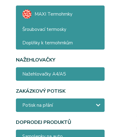
MAXI Termohrnky
Šroubovací termosky
Doplňky k termohrnkům
NAŽEHLOVAČKY
Nažehlovačky A4/A5
ZAKÁZKOVÝ POTISK
Potisk na přání
DOPRODEJ PRODUKTŮ
Samolepky na auto