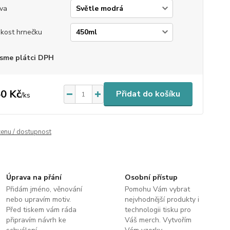
va
ikost hrnečku
sme plátci DPH
0 Kč
Přidat do košíku
/
ks
cenu / dostupnost
Úprava na přání
Osobní přístup
Přidám jméno, věnování
Pomohu Vám vybrat
nebo upravím motiv.
nejvhodnější produkty i
Před tiskem vám ráda
technologii tisku pro
připravím návrh ke
Váš merch. Vytvořím