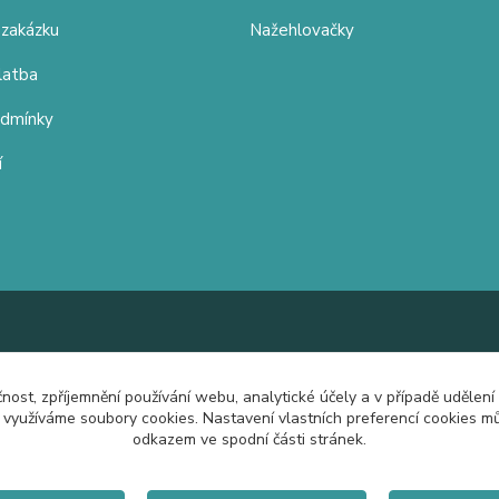
 zakázku
Nažehlovačky
latba
odmínky
í
čnost, zpříjemnění používání webu, analytické účely a v případě udělení
y využíváme soubory cookies. Nastavení vlastních preferencí cookies mů
odkazem ve spodní části stránek.