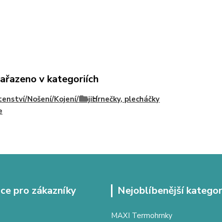
zařazeno v kategoriích
enství/Nošení/Kojení/Kojicí
Hrnečky, plecháčky
e
ce pro zákazníky
Nejoblíbenější kategor
MAXI Termohrnky