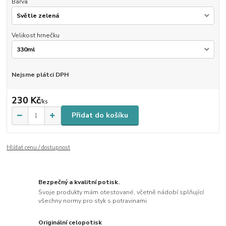
Barva
Velikost hrnečku
Nejsme plátci DPH
230 Kč
/
ks
Přidat do košíku
Hlídat cenu / dostupnost
Bezpečný a kvalitní potisk.
Svoje produkty mám otestované, včetně nádobí splňující
všechny normy pro styk s potravinami
Originální celopotisk