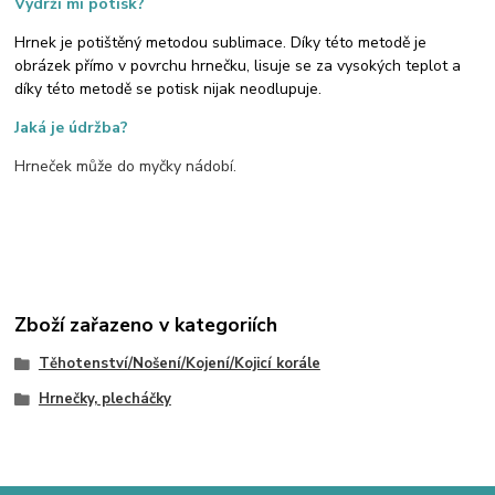
Vydrží mi potisk?
Hrnek je potištěný metodou sublimace. Díky této metodě je
obrázek přímo v povrchu hrnečku, lisuje se za vysokých teplot a
díky této metodě se potisk nijak neodlupuje.
Jaká je údržba?
Hrneček může do myčky nádobí.
Zboží zařazeno v kategoriích
Těhotenství/Nošení/Kojení/Kojicí korále
Hrnečky, plecháčky