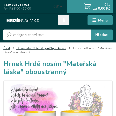
0
ks
+420 608 784 018
CZK
za
0,00 Kč
Po - Pá 8.00 - 16.00
Menu
Hledat
Úvod
Těhotenství/Nošení/Kojení/Kojicí korále
Hrnek Hrdě nosím "Mateřská
láska" oboustranný
Hrnek Hrdě nosím "Mateřská
láska" oboustranný