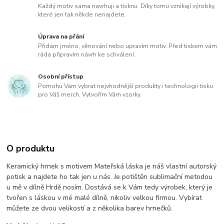
Každý motiv sama navrhuji a tisknu. Díky tomu vznikají výrobky,
které jen tak někde nenajdete.
Úprava na přání
Přidám jméno, věnování nebo upravím motiv. Před tiskem vám
ráda připravím návrh ke schválení.
Osobní přístup
Pomohu Vám vybrat nejvhodnější produkty i technologii tisku
pro Váš merch. Vytvořím Vám vzorky.
O produktu
Keramický hrnek s motivem Mateřská láska je náš vlastní autorský
potisk a najdete ho tak jen u nás. Je potištěn sublimační metodou
u mě v dílně Hrdě nosím. Dostává se k Vám tedy výrobek, který je
tvořen s láskou v mé malé dílně, nikoliv velkou firmou. Vybírat
můžete ze dvou velikostí a z několika barev hrnečků.