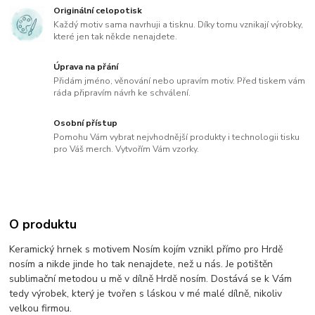
Originální celopotisk
Každý motiv sama navrhuji a tisknu. Díky tomu vznikají výrobky,
které jen tak někde nenajdete.
Úprava na přání
Přidám jméno, věnování nebo upravím motiv. Před tiskem vám
ráda připravím návrh ke schválení.
Osobní přístup
Pomohu Vám vybrat nejvhodnější produkty i technologii tisku
pro Váš merch. Vytvořím Vám vzorky.
O produktu
Keramický hrnek s motivem Nosím kojím vznikl přímo pro Hrdě
nosím a nikde jinde ho tak nenajdete, než u nás. Je potištěn
sublimační metodou u mě v dílně Hrdě nosím. Dostává se k Vám
tedy výrobek, který je tvořen s láskou v mé malé dílně, nikoliv
velkou firmou.