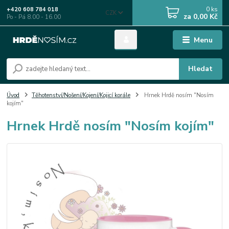
0
ks
+420 608 784 018
CZK
za
0,00 Kč
Po - Pá 8.00 - 16.00
Menu
Hledat
Úvod
Těhotenství/Nošení/Kojení/Kojicí korále
Hrnek Hrdě nosím "Nosím
kojím"
Hrnek Hrdě nosím "Nosím kojím"