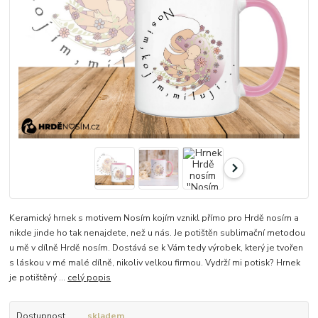
Keramický hrnek s motivem Nosím kojím vznikl přímo pro Hrdě nosím a
nikde jinde ho tak nenajdete, než u nás. Je potištěn sublimační metodou
u mě v dílně Hrdě nosím. Dostává se k Vám tedy výrobek, který je tvořen
s láskou v mé malé dílně, nikoliv velkou firmou. Vydrží mi potisk? Hrnek
je potištěný ...
celý popis
Dostupnost
skladem