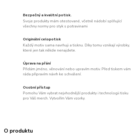
Bezpečný a kvalitní potisk.
Svoje produkty mám otestované, včetně nádobí splňující
všechny normy pro styk s potravinami
Originální celopotisk
Každý motiv sama navrhuji a tisknu. Díky tomu vznikají výrobky,
které jen tak někde nenajdete.
Úprava na přání
Přidám jméno, věnování nebo upravím motiv. Před tiskem vám
ráda připravím návrh ke schválení.
Osobní přístup
Pomohu Vám vybrat nejvhodnější produkty i technologii tisku
pro Váš merch. Vytvořím Vám vzorky.
O produktu