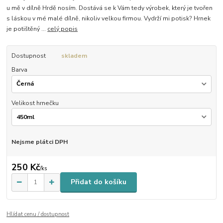
u mě v dílně Hrdě nosím. Dostává se k Vám tedy výrobek, který je tvořen
s láskou v mé malé dílně, nikoliv velkou firmou. Vydrží mi potisk? Hrnek
je potištěný ...
celý popis
Dostupnost
skladem
Barva
Velikost hrnečku
Nejsme plátci DPH
250 Kč
/
ks
Přidat do košíku
Hlídat cenu / dostupnost