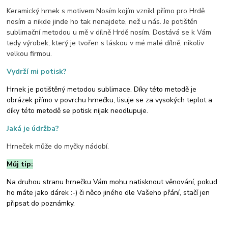
Keramický hrnek s motivem Nosím kojím vznikl přímo pro Hrdě
nosím a nikde jinde ho tak nenajdete, než u nás. Je potištěn
sublimační metodou u mě v dílně Hrdě nosím. Dostává se k Vám
tedy výrobek, který je tvořen s láskou v mé malé dílně, nikoliv
velkou firmou.
Vydrží mi potisk?
Hrnek je potištěný metodou sublimace. Díky této metodě je
obrázek přímo v povrchu hrnečku, lisuje se za vysokých teplot a
díky této metodě se potisk nijak neodlupuje.
Jaká je údržba?
Hrneček může do myčky nádobí.
Můj tip:
Na druhou stranu hrnečku Vám mohu natisknout věnování, pokud
ho máte jako dárek :-) či něco jiného dle Vašeho přání, stačí jen
připsat do poznámky.