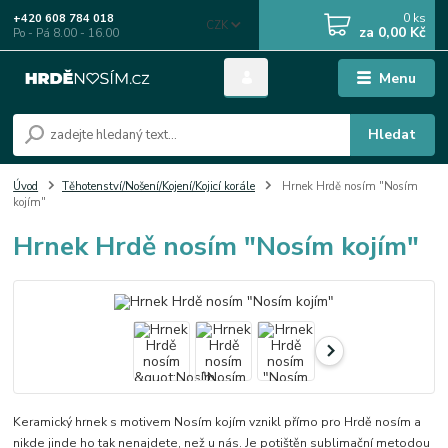
0
ks
+420 608 784 018
CZK
za
0,00 Kč
Po - Pá 8.00 - 16.00
Menu
Hledat
Úvod
Těhotenství/Nošení/Kojení/Kojicí korále
Hrnek Hrdě nosím "Nosím
kojím"
Hrnek Hrdě nosím "Nosím kojím"
Keramický hrnek s motivem Nosím kojím vznikl přímo pro Hrdě nosím a
nikde jinde ho tak nenajdete, než u nás. Je potištěn sublimační metodou