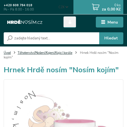
0
ks
+420 608 784 018
CZK
za
0,00 Kč
Po - Pá 8.00 - 16.00
Menu
Hledat
Úvod
Těhotenství/Nošení/Kojení/Kojicí korále
Hrnek Hrdě nosím "Nosím
kojím"
Hrnek Hrdě nosím "Nosím kojím"