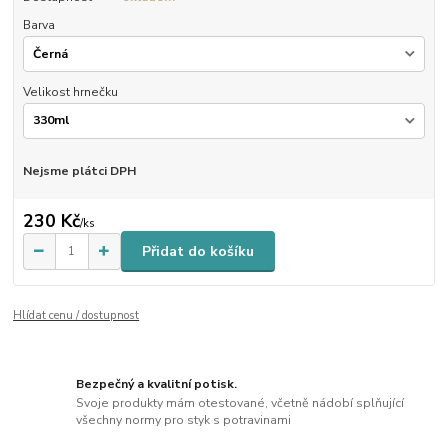
Barva
Velikost hrnečku
Nejsme plátci DPH
230 Kč
/
ks
Přidat do košíku
Hlídat cenu / dostupnost
Bezpečný a kvalitní potisk.
Svoje produkty mám otestované, včetně nádobí splňující
všechny normy pro styk s potravinami