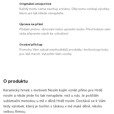
Originální celopotisk
Každý motiv sama navrhuji a tisknu. Díky tomu vznikají výrobky,
které jen tak někde nenajdete.
Úprava na přání
Přidám jméno, věnování nebo upravím motiv. Před tiskem vám
ráda připravím návrh ke schválení.
Osobní přístup
Pomohu Vám vybrat nejvhodnější produkty i technologii tisku
pro Váš merch. Vytvořím Vám vzorky.
O produktu
Keramický hrnek s motivem Nosím kojím vznikl přímo pro Hrdě
nosím a nikde jinde ho tak nenajdete, než u nás. Je potištěn
sublimační metodou u mě v dílně Hrdě nosím. Dostává se k Vám
tedy výrobek, který je tvořen s láskou v mé malé dílně, nikoliv
velkou firmou.