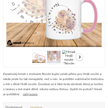
Keramický hrnek s motivem Nosím kojím vznikl přímo pro Hrdě nosím a
nikde jinde ho tak nenajdete, než u nás. Je potištěn sublimační metodou
u mě v dílně Hrdě nosím. Dostává se k Vám tedy výrobek, který je tvořen
s láskou v mé malé dílně, nikoliv velkou firmou. Vydrží mi potisk? Hrnek
je potištěný ...
celý popis
Dostupnost
skladem