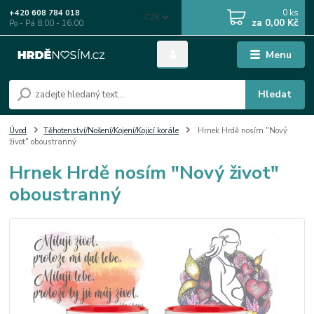
0
ks
+420 608 784 018
CZK
za
0,00 Kč
Po - Pá 8.00 - 16.00
Menu
Hledat
Úvod
Těhotenství/Nošení/Kojení/Kojicí korále
Hrnek Hrdě nosím "Nový
život" oboustranný
Hrnek Hrdě nosím "Nový život"
oboustranný