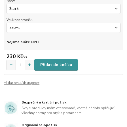
Barva
Velikost hrnečku
Nejsme plátci DPH
230 Kč
/
ks
Přidat do košíku
Hlídat cenu / dostupnost
Bezpečný a kvalitní potisk.
Svoje produkty mám otestované, včetně nádobí splňující
všechny normy pro styk s potravinami
Originální celopotisk