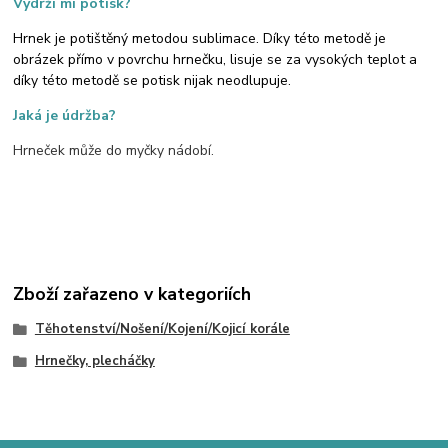
Vydrží mi potisk?
Hrnek je potištěný metodou sublimace. Díky této metodě je
obrázek přímo v povrchu hrnečku, lisuje se za vysokých teplot a
díky této metodě se potisk nijak neodlupuje.
Jaká je údržba?
Hrneček může do myčky nádobí.
Zboží zařazeno v kategoriích
Těhotenství/Nošení/Kojení/Kojicí korále
Hrnečky, plecháčky