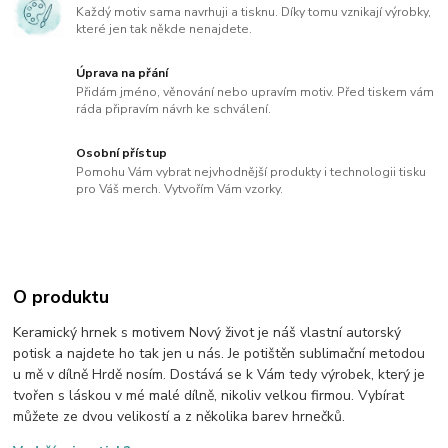
Každý motiv sama navrhuji a tisknu. Díky tomu vznikají výrobky,
které jen tak někde nenajdete.
Úprava na přání
Přidám jméno, věnování nebo upravím motiv. Před tiskem vám
ráda připravím návrh ke schválení.
Osobní přístup
Pomohu Vám vybrat nejvhodnější produkty i technologii tisku
pro Váš merch. Vytvořím Vám vzorky.
O produktu
Keramický hrnek s motivem Nový život je náš vlastní autorský
potisk a najdete ho tak jen u nás. Je potištěn sublimační metodou
u mě v dílně Hrdě nosím. Dostává se k Vám tedy výrobek, který je
tvořen s láskou v mé malé dílně, nikoliv velkou firmou. Vybírat
můžete ze dvou velikostí a z několika barev hrnečků.