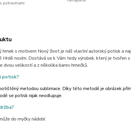
nenajdete.
s potravinami
uktu
 hrnek s motivem Nový život je náš vlastní autorský potisk a naj
ě Hrdě nosím. Dostává se k Vám tedy výrobek, který je tvořen s l
 dvou velikostí a z několika barev hrnečků.
i potisk?
potištěný metodou sublimace. Díky této metodě je obrázek přímo 
dě se potisk nijak neodlupuje.
údržba?
může do myčky nádobí.