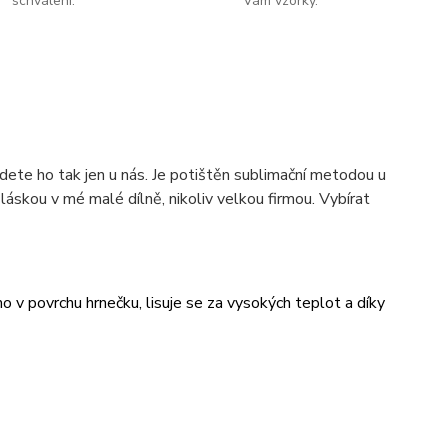
schválení.
Vám vzorky.
dete ho tak jen u nás. Je potištěn sublimační metodou u
áskou v mé malé dílně, nikoliv velkou firmou. Vybírat
v povrchu hrnečku, lisuje se za vysokých teplot a díky