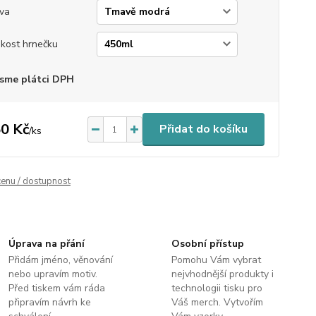
va
ikost hrnečku
sme plátci DPH
0 Kč
Přidat do košíku
/
ks
cenu / dostupnost
Úprava na přání
Osobní přístup
Přidám jméno, věnování
Pomohu Vám vybrat
nebo upravím motiv.
nejvhodnější produkty i
Před tiskem vám ráda
technologii tisku pro
připravím návrh ke
Váš merch. Vytvořím