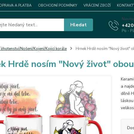
OPRAVA A PLATBA
OBCHODNÍ PODMÍNKY
VRÁCENÍ ZBOŽÍ
KONTAKT
Nevíte
Hledat
+420
Po - P
ěhotenství/Nošení/Kojení/Kojicí korále
Hrnek Hrdě nosím "Nový život" 
k Hrdě nosím "Nový život" obo
Kerami
a najd
dílně 
láskou
velikos
Dos