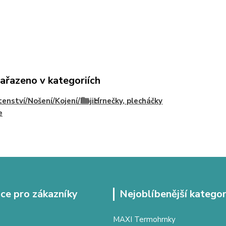
zařazeno v kategoriích
enství/Nošení/Kojení/Kojicí
Hrnečky, plecháčky
e
ce pro zákazníky
Nejoblíbenější kategor
MAXI Termohrnky