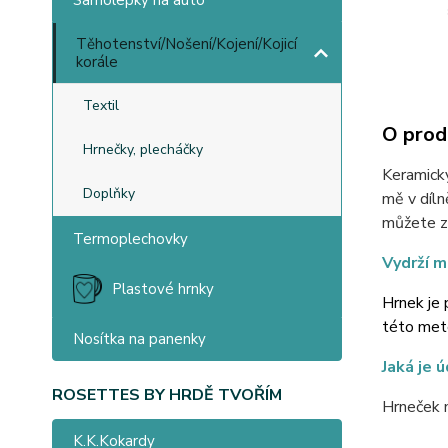
Samolepky na auto
Těhotenství/Nošení/Kojení/Kojicí
korále
Textil
O prod
Hrnečky, plecháčky
Keramický
Doplňky
mě v díln
můžete ze
Termoplechovky
Vydrží m
Plastové hrnky
Hrnek je 
této meto
Nosítka na panenky
Jaká je 
ROSETTES BY HRDĚ TVOŘÍM
Hrneček 
K.K.Kokardy