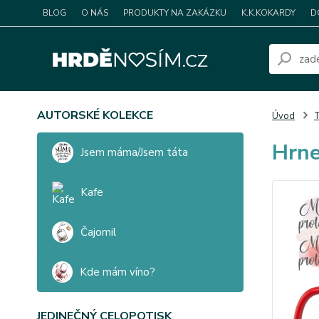
BLOG
O NÁS
PRODUKTY NA ZAKÁZKU
K.K.KOKARDY
D
AUTORSKÉ KOLEKCE
Úvod
T
Hrne
Jsem máma/Jsem táta
Kafe
Čajomil
Kde mám víno?
JEDINEČNÝ CELOPOTISK