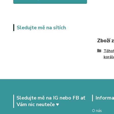
Sledujte mě na sítích
Zboží 
Těhot
korál
Sledujte mě na IG nebo FB ať
Informa
Vám nic neuteče ♥
O nás