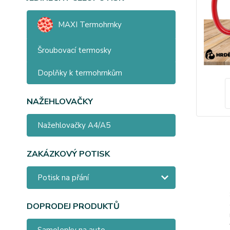
MAXI Termohrnky
Šroubovací termosky
Doplňky k termohrnkům
NAŽEHLOVAČKY
Nažehlovačky A4/A5
ZAKÁZKOVÝ POTISK
Potisk na přání
DOPRODEJ PRODUKTŮ