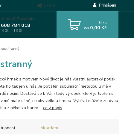
Přihlášení
Y
CZK
 si rady? Zavolejte.
0
ks
 608 784 018
za
0,00 Kč
á 8.00 - 16.00
oboustranný
ustranný
cký hrnek s motivem Nový život je náš vlastní autorský potisk
ete ho tak jen u nás. Je potištěn sublimační metodou u mě v
Hrdě nosím. Dostává se k Vám tedy výrobek, který je tvořen s
 v mé malé dílně, nikoliv velkou firmou. Vybírat můžete ze dvou
tí a z několika barev ...
celý popis
tupnost
skladem