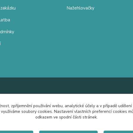
 zakázku
Nažehlovačky
latba
odmínky
í
čnost, zpříjemnění používání webu, analytické účely a v případě udělení
y využíváme soubory cookies. Nastavení vlastních preferencí cookies mů
odkazem ve spodní části stránek.