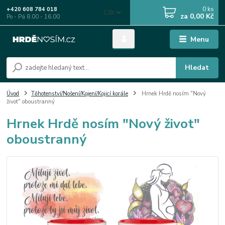
0
ks
+420 608 784 018
CZK
za
0,00 Kč
Po - Pá 8.00 - 16.00
Menu
Hledat
Úvod
Těhotenství/Nošení/Kojení/Kojicí korále
Hrnek Hrdě nosím "Nový
život" oboustranný
Hrnek Hrdě nosím "Nový život"
oboustranný