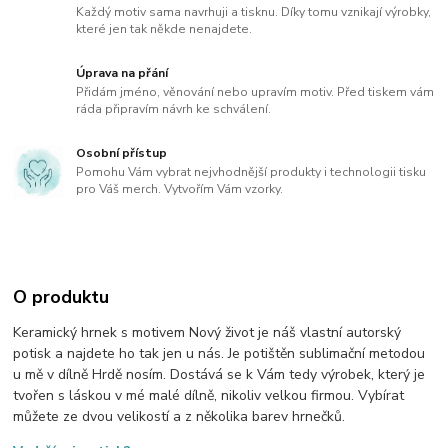
Každý motiv sama navrhuji a tisknu. Díky tomu vznikají výrobky,
které jen tak někde nenajdete.
Úprava na přání
Přidám jméno, věnování nebo upravím motiv. Před tiskem vám
ráda připravím návrh ke schválení.
Osobní přístup
Pomohu Vám vybrat nejvhodnější produkty i technologii tisku
pro Váš merch. Vytvořím Vám vzorky.
O produktu
Keramický hrnek s motivem Nový život je náš vlastní autorský
potisk a najdete ho tak jen u nás. Je potištěn sublimační metodou
u mě v dílně Hrdě nosím. Dostává se k Vám tedy výrobek, který je
tvořen s láskou v mé malé dílně, nikoliv velkou firmou. Vybírat
můžete ze dvou velikostí a z několika barev hrnečků.