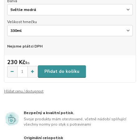
Barva
Velikost hrnečku
Nejsme plátci DPH
230 Kč
/
ks
Přidat do košíku
Hlídat cenu / dostupnost
Bezpečný a kvalitní potisk.
Svoje produkty mám otestované, včetně nádobí splňující
všechny normy pro styk s potravinami
Originální celopotisk