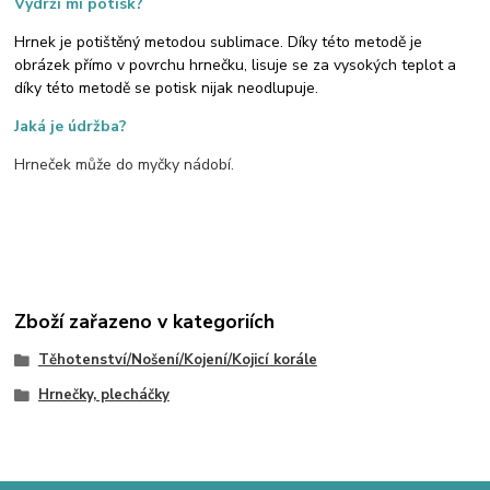
Vydrží mi potisk?
Hrnek je potištěný metodou sublimace. Díky této metodě je
obrázek přímo v povrchu hrnečku, lisuje se za vysokých teplot a
díky této metodě se potisk nijak neodlupuje.
Jaká je údržba?
Hrneček může do myčky nádobí.
Zboží zařazeno v kategoriích
Těhotenství/Nošení/Kojení/Kojicí korále
Hrnečky, plecháčky